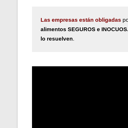
Las
empresas están obligadas
po
alimentos SEGUROS e INOCUOS
lo resuelven
.