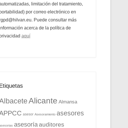
automatizadas, limitación del tratamiento,
portabilidad) por correo electrónico en
rgpd@hilvan.eu. Puede consultar más
información acerca de la política de
privacidad
aquí
Etiquetas
Alicante
Albacete
Almansa
APPCC
asesores
asesor
Asesoramiento
asesoría
auditores
asesorias