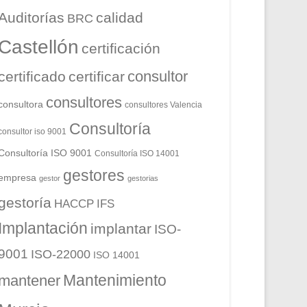
Auditorías
calidad
BRC
Castellón
certificación
consultor
certificado
certificar
consultores
consultora
consultores Valencia
Consultoría
consultor iso 9001
Consultoría ISO 9001
Consultoría ISO 14001
gestores
empresa
gestor
gestorias
gestoría
HACCP
IFS
Implantación
implantar
ISO-
9001
ISO-22000
ISO 14001
Mantenimiento
mantener