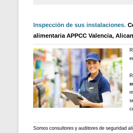
Inspección de sus instalaciones.
C
alimentaria APPCC Valencia, Alican
R
e
R
s
m
s
c
Somos consultores y auditores de seguridad al