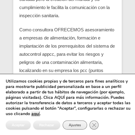
cumplimiento le facilita la comunicación con la
inspección sanitaria.
Como consultora OFRECEMOS asesoramiento
a empresas de alimentación, formación e
implantación de los prerrequisitos del sistema de
autocontrol appcc, para evitar los riesgos y
peligros de una contaminación alimentaria,
localizando en su empresa los pcc (puntos
críticos) y obtener un servicio con una correcta
Utilizamos cookies propias y de terceros para fines analíticos y
para mostrarte publicidad personalizada en base a un perfil
seguridad alimentaria.
elaborado a partir de tus hábitos de navegación (por ejemplo,
páginas visitadas). Clica AQUÍ para más información. Puedes
Entre los requisitos está el control y el análisis de
autorizar la transferencia de datos a terceros y aceptar todas las
cookies pulsando el botón “Aceptar”, configurarlas o rechazar su
cada punto crítico, junto con el registro sanitario,
uso clicando
aquí
.
es básico para que empiezen las empresas
Cerrar el banner de 
Aceptar
Rechazar
Ajustes
alimentarias (ejemplo una empresa de catering),
también se pide como requisito un control de