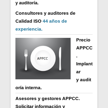
y auditoría.
Consultores y auditores de
Calidad ISO
44 años de
experiencia.
Precio
APPCC
.
Implant
ar
y
audit
oría
interna
.
Asesores y gestores APPCC.
Solicitar información y