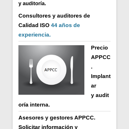
y auditoría.
Consultores y auditores de
Calidad ISO
44 años de
experiencia.
Precio
APPCC
.
Implant
ar
y
audit
oría
interna
.
Asesores y gestores APPCC.
Solicitar información y