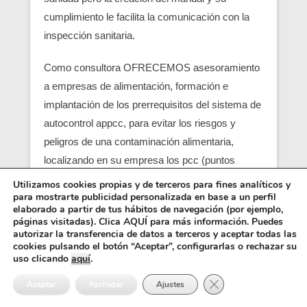
cumplimiento le facilita la comunicación con la
inspección sanitaria.
Como consultora OFRECEMOS asesoramiento
a empresas de alimentación, formación e
implantación de los prerrequisitos del sistema de
autocontrol appcc, para evitar los riesgos y
peligros de una contaminación alimentaria,
localizando en su empresa los pcc (puntos
críticos) y obtener un servicio con una correcta
Utilizamos cookies propias y de terceros para fines analíticos y
para mostrarte publicidad personalizada en base a un perfil
seguridad alimentaria.
elaborado a partir de tus hábitos de navegación (por ejemplo,
páginas visitadas). Clica AQUÍ para más información. Puedes
Entre los requisitos está el control y el análisis de
autorizar la transferencia de datos a terceros y aceptar todas las
cookies pulsando el botón “Aceptar”, configurarlas o rechazar su
cada punto crítico, junto con el registro sanitario,
uso clicando
aquí
.
es básico para que empiezen las empresas
Cerrar el banner de 
Aceptar
Rechazar
Ajustes
alimentarias (ejemplo una empresa de catering),
también se pide como requisito un control de