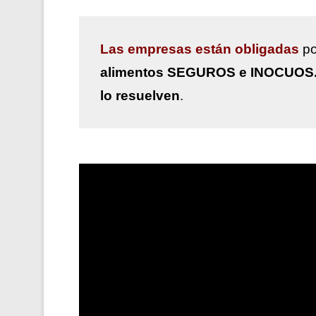
Las
empresas están obligadas
po
alimentos SEGUROS e INOCUOS
lo resuelven
.