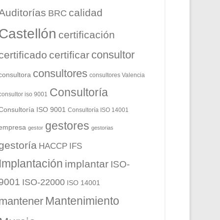
Auditorías
calidad
BRC
Castellón
certificación
consultor
certificado
certificar
consultores
consultora
consultores Valencia
Consultoría
consultor iso 9001
Consultoría ISO 9001
Consultoría ISO 14001
gestores
empresa
gestor
gestorias
gestoría
HACCP
IFS
Implantación
implantar
ISO-
9001
ISO-22000
ISO 14001
Mantenimiento
mantener