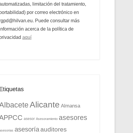
automatizadas, limitación del tratamiento,
portabilidad) por correo electrónico en
rgpd@hilvan.eu. Puede consultar más
información acerca de la política de
privacidad
aquí
Etiquetas
Alicante
Albacete
Almansa
APPCC
asesores
asesor
Asesoramiento
asesoría
auditores
asesorias