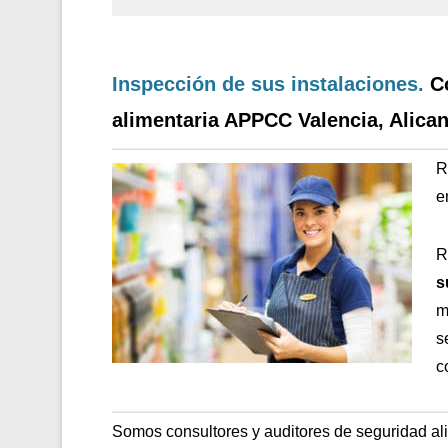
Inspección de sus instalaciones.
C
alimentaria APPCC Valencia, Alican
R
e
R
s
m
s
c
Somos consultores y auditores de seguridad al