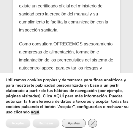
existe un certificado oficial del ministerio de
sanidad pero la creación del manual y su
cumplimiento le facilita la comunicación con la
inspección sanitaria.
Como consultora OFRECEMOS asesoramiento
a empresas de alimentación, formación e
implantación de los prerrequisitos del sistema de
autocontrol appcc, para evitar los riesgos y
peligros de una contaminación alimentaria,
Utilizamos cookies propias y de terceros para fines analíticos y
localizando en su empresa los pcc (puntos
para mostrarte publicidad personalizada en base a un perfil
elaborado a partir de tus hábitos de navegación (por ejemplo,
críticos) y obtener un servicio con una correcta
páginas visitadas). Clica AQUÍ para más información. Puedes
seguridad alimentaria.
autorizar la transferencia de datos a terceros y aceptar todas las
cookies pulsando el botón “Aceptar”, configurarlas o rechazar su
uso clicando
aquí
.
Entre los requisitos está el control y el análisis de
Cerrar el banner de 
cada punto crítico, junto con el registro sanitario,
Aceptar
Rechazar
Ajustes
es básico para que empiezen las empresas