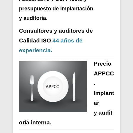
presupuesto de i
mplantación
y auditoría.
Consultores y auditores de
Calidad ISO
44 años de
experiencia.
Precio
APPCC
.
Implant
ar
y
audit
oría
interna
.