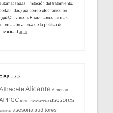
automatizadas, limitación del tratamiento,
portabilidad) por correo electrónico en
rgpd@hilvan.eu. Puede consultar más
información acerca de la política de
privacidad
aquí
Etiquetas
Alicante
Albacete
Almansa
APPCC
asesores
asesor
Asesoramiento
asesoría
auditores
asesorias