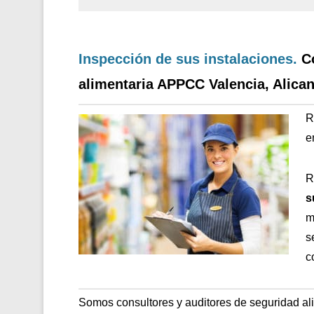
Inspección de sus instalaciones.
C
alimentaria APPCC Valencia, Alican
R
e
R
s
m
s
c
Somos consultores y auditores de seguridad al