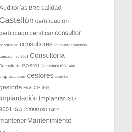
Auditorías
calidad
BRC
Castellón
certificación
consultor
certificado
certificar
consultores
consultora
consultores Valencia
Consultoría
consultor iso 9001
Consultoría ISO 9001
Consultoría ISO 14001
gestores
empresa
gestor
gestorias
gestoría
HACCP
IFS
Implantación
implantar
ISO-
9001
ISO-22000
ISO 14001
Mantenimiento
mantener