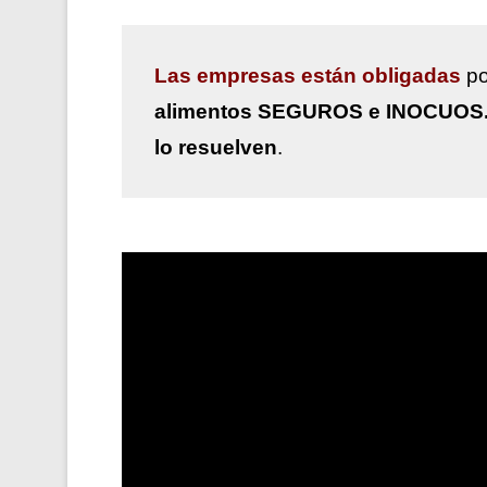
Las
empresas están obligadas
po
alimentos SEGUROS e INOCUOS
lo resuelven
.