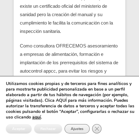
existe un certificado oficial del ministerio de
sanidad pero la creación del manual y su
cumplimiento le facilita la comunicación con la
inspección sanitaria.
Como consultora OFRECEMOS asesoramiento
a empresas de alimentación, formación e
implantación de los prerrequisitos del sistema de
autocontrol appcc, para evitar los riesgos y
peligros de una contaminación alimentaria,
Utilizamos cookies propias y de terceros para fines analíticos y
localizando en su empresa los pcc (puntos
para mostrarte publicidad personalizada en base a un perfil
elaborado a partir de tus hábitos de navegación (por ejemplo,
críticos) y obtener un servicio con una correcta
páginas visitadas). Clica AQUÍ para más información. Puedes
seguridad alimentaria.
autorizar la transferencia de datos a terceros y aceptar todas las
cookies pulsando el botón “Aceptar”, configurarlas o rechazar su
uso clicando
aquí
.
Entre los requisitos está el control y el análisis de
Cerrar el banner de 
cada punto crítico, junto con el registro sanitario,
Aceptar
Rechazar
Ajustes
es básico para que empiezen las empresas