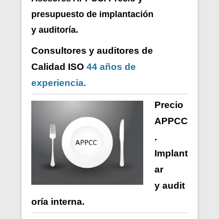
presupuesto de i
mplantación
y auditoría.
Consultores y auditores de
Calidad ISO
44 años de
experiencia.
Precio
APPCC
.
Implant
ar
y
audit
oría
interna
.