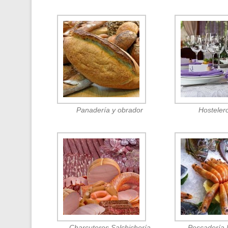
Panadería y obrador
Hosteler
Charcuteros Salchichería
Pescadería 