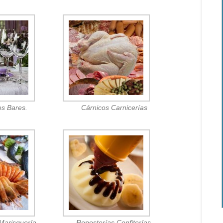
os Bares.
Cárnicos Carnicerías
Marisquería.
Reposterías Confiterías.