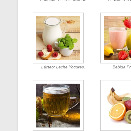
Lácteo: Leche Yogures.
Bebida F