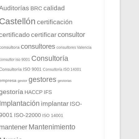
Auditorías
calidad
BRC
Castellón
certificación
consultor
certificado
certificar
consultores
consultora
consultores Valencia
Consultoría
consultor iso 9001
Consultoría ISO 9001
Consultoría ISO 14001
gestores
empresa
gestor
gestorias
gestoría
HACCP
IFS
Implantación
implantar
ISO-
9001
ISO-22000
ISO 14001
Mantenimiento
mantener