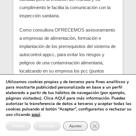
cumplimiento le facilita la comunicación con la
inspección sanitaria.
Como consultora OFRECEMOS asesoramiento
a empresas de alimentación, formación e
implantación de los prerrequisitos del sistema de
autocontrol appcc, para evitar los riesgos y
peligros de una contaminación alimentaria,
localizando en su empresa los pcc (puntos
críticos) y obtener un servicio con una correcta
Utilizamos cookies propias y de terceros para fines analíticos y
para mostrarte publicidad personalizada en base a un perfil
seguridad alimentaria.
elaborado a partir de tus hábitos de navegación (por ejemplo,
páginas visitadas). Clica AQUÍ para más información. Puedes
Entre los requisitos está el control y el análisis de
autorizar la transferencia de datos a terceros y aceptar todas las
cookies pulsando el botón “Aceptar”, configurarlas o rechazar su
cada punto crítico, junto con el registro sanitario,
uso clicando
aquí
.
es básico para que empiezen las empresas
Cerrar el banner de 
Aceptar
Rechazar
Ajustes
alimentarias (ejemplo una empresa de catering),
también se pide como requisito un control de