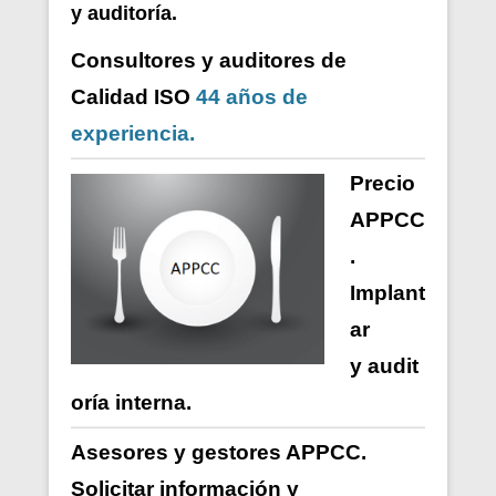
y auditoría.
Consultores y auditores de
Calidad ISO
44 años de
experiencia.
Precio
APPCC
.
Implant
ar
y
audit
oría
interna
.
Asesores y gestores APPCC.
Solicitar información y