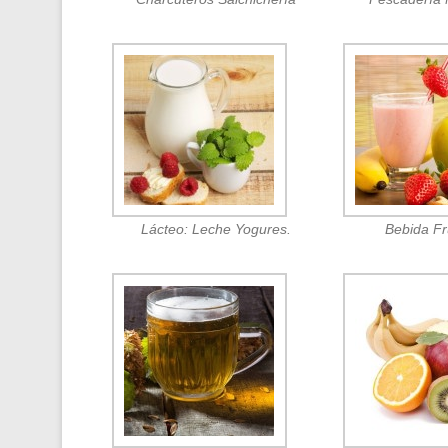
Lácteo: Leche Yogures.
Bebida F