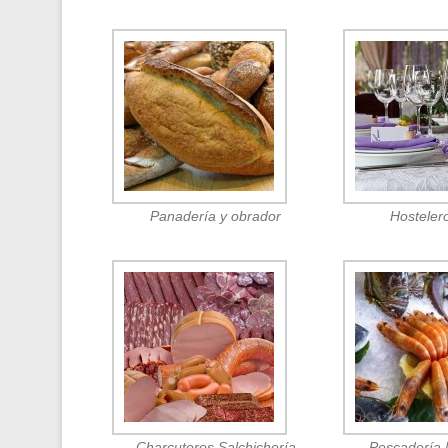
Panadería y obrador
Hosteler
Charcuteros Salchichería
Pescadería 