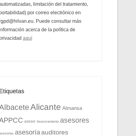
automatizadas, limitación del tratamiento,
portabilidad) por correo electrónico en
rgpd@hilvan.eu. Puede consultar más
información acerca de la política de
privacidad
aquí
Etiquetas
Alicante
Albacete
Almansa
APPCC
asesores
asesor
Asesoramiento
asesoría
auditores
asesorias