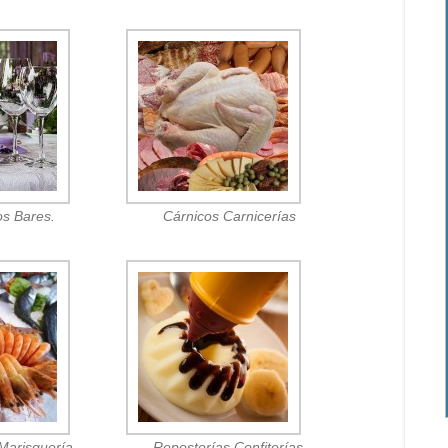
os Bares.
Cárnicos Carnicerías
Marisquería.
Reposterías Confiterías.