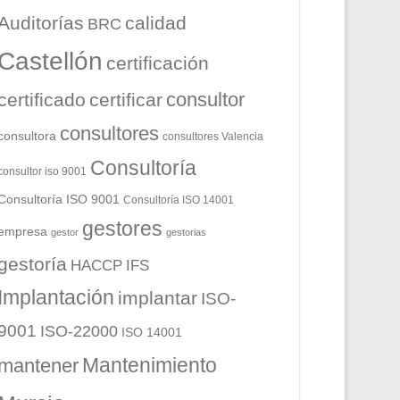
Auditorías
calidad
BRC
Castellón
certificación
consultor
certificado
certificar
consultores
consultora
consultores Valencia
Consultoría
consultor iso 9001
Consultoría ISO 9001
Consultoría ISO 14001
gestores
empresa
gestor
gestorias
gestoría
HACCP
IFS
Implantación
implantar
ISO-
9001
ISO-22000
ISO 14001
Mantenimiento
mantener