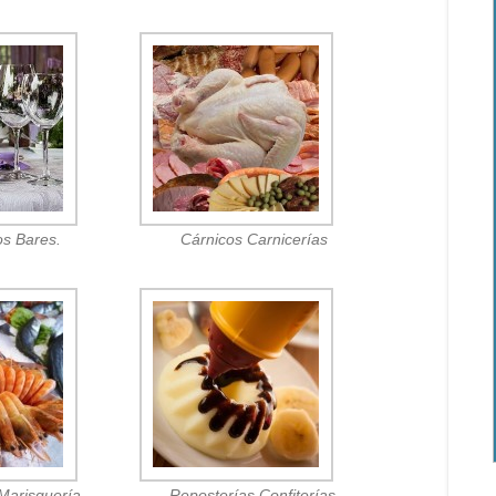
os Bares.
Cárnicos Carnicerías
Marisquería.
Reposterías Confiterías.