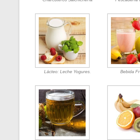
Lácteo: Leche Yogures.
Bebida F