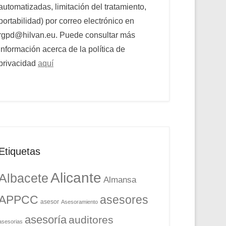
automatizadas, limitación del tratamiento,
portabilidad) por correo electrónico en
rgpd@hilvan.eu. Puede consultar más
información acerca de la política de
privacidad
aquí
Etiquetas
Alicante
Albacete
Almansa
APPCC
asesores
asesor
Asesoramiento
asesoría
auditores
asesorias