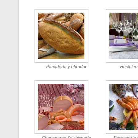
Panadería y obrador
Hosteler
Charcuteros Salchichería
Pescadería 