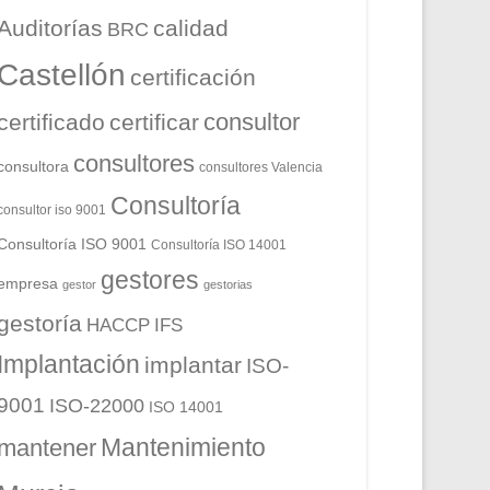
Auditorías
calidad
BRC
Castellón
certificación
consultor
certificado
certificar
consultores
consultora
consultores Valencia
Consultoría
consultor iso 9001
Consultoría ISO 9001
Consultoría ISO 14001
gestores
empresa
gestor
gestorias
gestoría
HACCP
IFS
Implantación
implantar
ISO-
9001
ISO-22000
ISO 14001
Mantenimiento
mantener