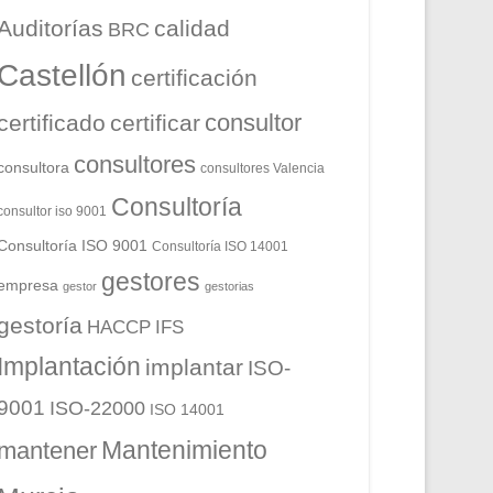
Auditorías
calidad
BRC
Castellón
certificación
consultor
certificado
certificar
consultores
consultora
consultores Valencia
Consultoría
consultor iso 9001
Consultoría ISO 9001
Consultoría ISO 14001
gestores
empresa
gestor
gestorias
gestoría
HACCP
IFS
Implantación
implantar
ISO-
9001
ISO-22000
ISO 14001
Mantenimiento
mantener