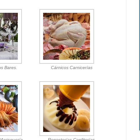
os Bares.
Cárnicos Carnicerías
Marisquería.
Reposterías Confiterías.