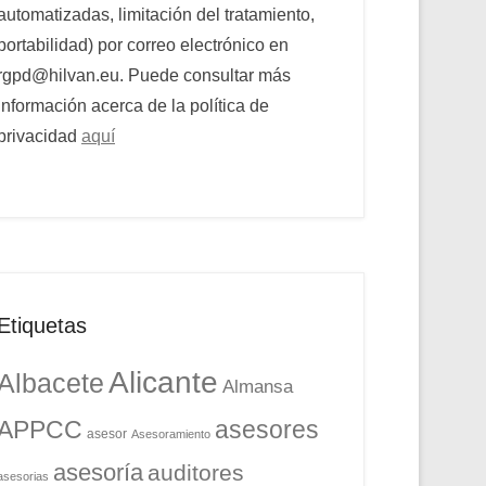
automatizadas, limitación del tratamiento,
portabilidad) por correo electrónico en
rgpd@hilvan.eu. Puede consultar más
información acerca de la política de
privacidad
aquí
Etiquetas
Alicante
Albacete
Almansa
APPCC
asesores
asesor
Asesoramiento
asesoría
auditores
asesorias