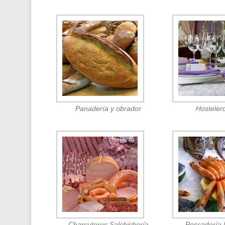
Panadería y obrador
Hosteler
Charcuteros Salchichería
Pescadería 