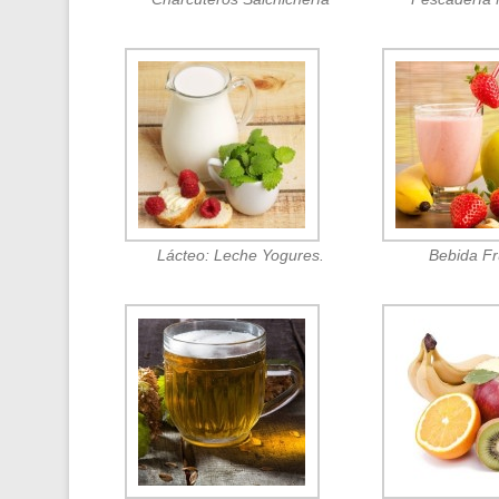
Lácteo: Leche Yogures.
Bebida F