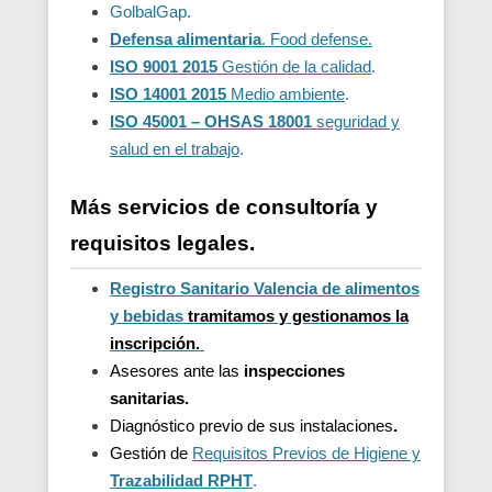
GolbalGap.
Defensa alimentaria
. Food defense.
ISO 9001 2015
Gestión de la calidad
.
ISO 14001 2015
Medio ambiente
.
ISO 45001 – OHSAS 18001
seguridad y
salud en el trabajo
.
Más servicios de consultoría y
requisitos legales.
Registro Sanitario Valencia de alimentos
y bebidas
t
ramitamos y gestionamos la
inscripción.
Asesores ante las
inspecciones
sanitarias.
Diagnóstico previo de sus instalaciones
.
Gestión de
Requisitos Previos de Higiene y
Trazabilidad
RPHT
.