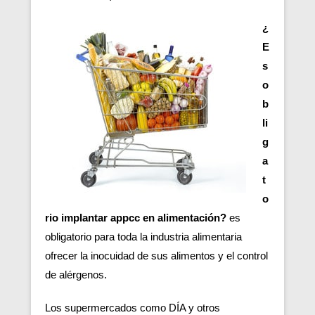
¿
E
s
o
b
li
g
a
t
o
rio implantar appcc en alimentación?
es
obligatorio para toda la industria alimentaria
ofrecer la inocuidad de sus alimentos y el control
de alérgenos.
Los supermercados como DÍA y otros