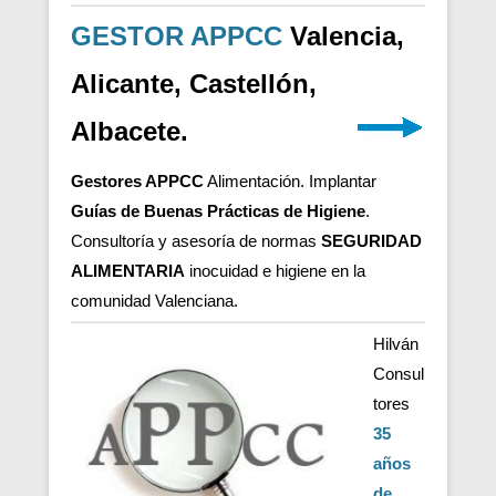
GESTOR APPCC
Valencia,
Alicante, Castellón,
Albacete.
Gestores APPCC
Alimentación. Implantar
Guías de Buenas Prácticas de Higiene
.
Consultoría y asesoría de normas
SEGURIDAD
ALIMENTARIA
inocuidad e higiene en la
comunidad Valenciana.
Hilván
Consul
tores
35
años
de