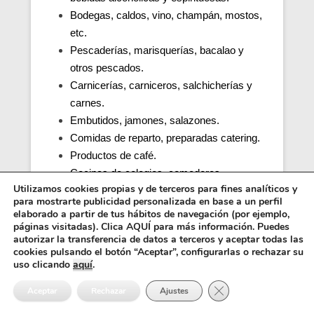
Bodegas, caldos, vino, champán, mostos,
etc.
Pescaderías, marisquerías, bacalao y
otros pescados.
Carnicerías, carniceros, salchicherías y
carnes.
Embutidos, jamones, salazones.
Comidas de reparto, preparadas catering.
Productos de café.
Cocinas de colegios, comedores
Utilizamos cookies propias y de terceros para fines analíticos y
escolares, guarderías, parvularios.
para mostrarte publicidad personalizada en base a un perfil
Cocinas y comedores de residencias de
elaborado a partir de tus hábitos de navegación (por ejemplo,
ancianos (tercera edad).
páginas visitadas). Clica AQUÍ para más información. Puedes
autorizar la transferencia de datos a terceros y aceptar todas las
Cocina, obrador y comedor de hospitales y
cookies pulsando el botón “Aceptar”, configurarlas o rechazar su
penitenciarias.
uso clicando
aquí
.
Distribuidores alimentos, transporte y
Cerrar el banner de 
Aceptar
Rechazar
Ajustes
distribución.
Inocuidad de una cocina e higiene.