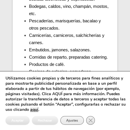
Bodegas, caldos, vino, champán, mostos,
etc.
Pescaderías, marisquerías, bacalao y
otros pescados.
Carnicerías, carniceros, salchicherías y
carnes.
Embutidos, jamones, salazones.
Comidas de reparto, preparadas catering.
Productos de café.
Cocinas de colegios, comedores
Utilizamos cookies propias y de terceros para fines analíticos y
escolares, guarderías, parvularios.
para mostrarte publicidad personalizada en base a un perfil
Cocinas y comedores de residencias de
elaborado a partir de tus hábitos de navegación (por ejemplo,
ancianos (tercera edad).
páginas visitadas). Clica AQUÍ para más información. Puedes
autorizar la transferencia de datos a terceros y aceptar todas las
Cocina, obrador y comedor de hospitales y
cookies pulsando el botón “Aceptar”, configurarlas o rechazar su
penitenciarias.
uso clicando
aquí
.
Distribuidores alimentos, transporte y
Cerrar el banner de 
Aceptar
Rechazar
Ajustes
distribución.
Inocuidad de una cocina e higiene.