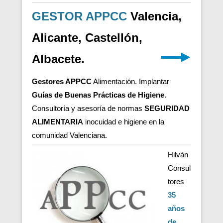
GESTOR APPCC
Valencia,
Alicante, Castellón,
Albacete.
Gestores APPCC
Alimentación. Implantar
Guías de Buenas Prácticas de Higiene
.
Consultoría y asesoría de normas
SEGURIDAD
ALIMENTARIA
inocuidad e higiene en la
comunidad Valenciana.
Hilván
Consul
tores
35
años
de