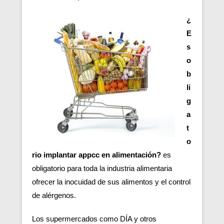
¿
E
s
o
b
li
g
a
t
o
rio implantar appcc en alimentación?
es
obligatorio para toda la industria alimentaria
ofrecer la inocuidad de sus alimentos y el control
de alérgenos.
Los supermercados como DÍA y otros