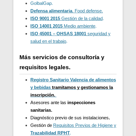
GolbalGap.
Defensa alimentaria
. Food defense.
ISO 9001 2015
Gestión de la calidad
.
ISO 14001 2015
Medio ambiente
.
ISO 45001 – OHSAS 18001
seguridad y
salud en el trabajo
.
Más servicios de consultoría y
requisitos legales.
Registro Sanitario Valencia de alimentos
y bebidas
t
ramitamos y gestionamos la
inscripción.
Asesores ante las
inspecciones
sanitarias.
Diagnóstico previo de sus instalaciones
.
Gestión de
Requisitos Previos de Higiene y
Trazabilidad
RPHT
.