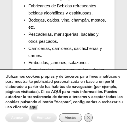
Fabricantes de Bebidas refrescantes,
bebidas alcohólicas y espirituosas.
Bodegas, caldos, vino, champán, mostos,
etc.
Pescaderías, marisquerías, bacalao y
otros pescados.
Carnicerías, carniceros, salchicherías y
carnes.
Embutidos, jamones, salazones.
Comidas de reparto, preparadas catering.
Utilizamos cookies propias y de terceros para fines analíticos y
Productos de café.
para mostrarte publicidad personalizada en base a un perfil
Cocinas de colegios, comedores
elaborado a partir de tus hábitos de navegación (por ejemplo,
escolares, guarderías, parvularios.
páginas visitadas). Clica AQUÍ para más información. Puedes
autorizar la transferencia de datos a terceros y aceptar todas las
Cocinas y comedores de residencias de
cookies pulsando el botón “Aceptar”, configurarlas o rechazar su
ancianos (tercera edad).
uso clicando
aquí
.
Cocina, obrador y comedor de hospitales y
Cerrar el banner de 
Aceptar
Rechazar
Ajustes
penitenciarias.
Distribuidores alimentos, transporte y