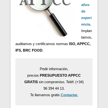
años
de
experi
encia.
Implan
tamos,
auditamos y certificamos normas
ISO, APPCC,
IFS, BRC FOOD
.
Pedir información,
precios
PRESUPUESTO APPCC
GRATIS
sin compromiso. Teléf: (+34)
96 394 44 13.
Te llamamos gratis
Contactar.