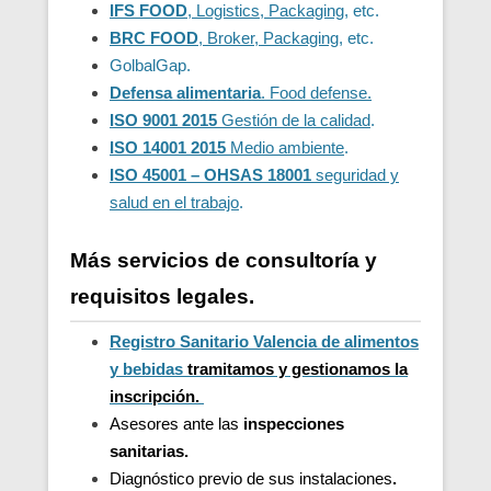
IFS FOOD
, Logistics, Packaging
, etc.
BRC FOOD
, Broker, Packaging
, etc.
GolbalGap.
Defensa alimentaria
. Food defense.
ISO 9001 2015
Gestión de la calidad
.
ISO 14001 2015
Medio ambiente
.
ISO 45001 – OHSAS 18001
seguridad y
salud en el trabajo
.
Más servicios de consultoría y
requisitos legales.
Registro Sanitario Valencia de alimentos
y bebidas
t
ramitamos y gestionamos la
inscripción.
Asesores ante las
inspecciones
sanitarias.
Diagnóstico previo de sus instalaciones
.