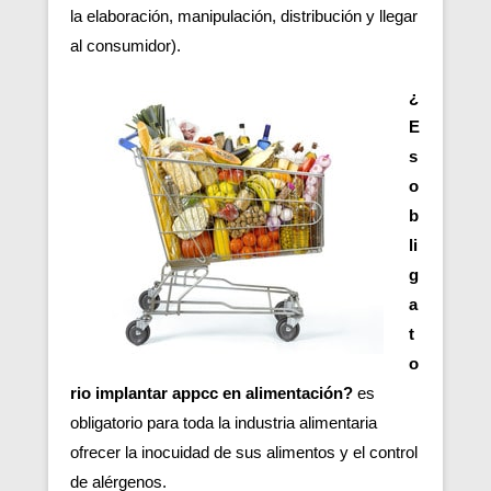
la elaboración, manipulación, distribución y llegar
al consumidor).
¿
E
s
o
b
li
g
a
t
o
rio implantar appcc en alimentación?
es
obligatorio para toda la industria alimentaria
ofrecer la inocuidad de sus alimentos y el control
de alérgenos.