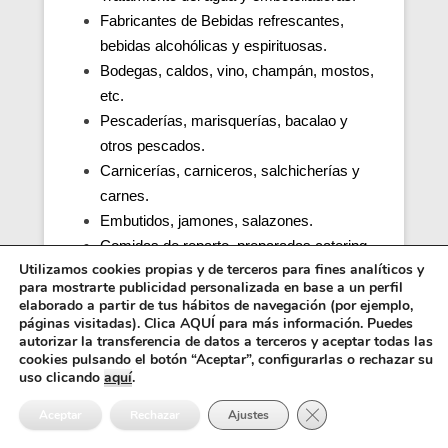
Fabricantes de Bebidas refrescantes,
bebidas alcohólicas y espirituosas.
Bodegas, caldos, vino, champán, mostos,
etc.
Pescaderías, marisquerías, bacalao y
otros pescados.
Carnicerías, carniceros, salchicherías y
carnes.
Embutidos, jamones, salazones.
Comidas de reparto, preparadas catering.
Utilizamos cookies propias y de terceros para fines analíticos y
Productos de café.
para mostrarte publicidad personalizada en base a un perfil
Cocinas de colegios, comedores
elaborado a partir de tus hábitos de navegación (por ejemplo,
escolares, guarderías, parvularios.
páginas visitadas). Clica AQUÍ para más información. Puedes
autorizar la transferencia de datos a terceros y aceptar todas las
Cocinas y comedores de residencias de
cookies pulsando el botón “Aceptar”, configurarlas o rechazar su
ancianos (tercera edad).
uso clicando
aquí
.
Cocina, obrador y comedor de hospitales y
Cerrar el banner de 
Aceptar
Rechazar
Ajustes
penitenciarias.
Distribuidores alimentos, transporte y