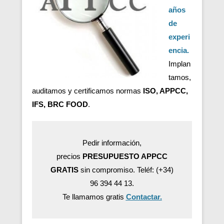
años
de
experi
encia.
Implan
tamos,
auditamos y certificamos normas
ISO, APPCC,
IFS, BRC FOOD
.
Pedir información,
precios
PRESUPUESTO APPCC
GRATIS
sin compromiso. Teléf: (+34)
96 394 44 13.
Te llamamos gratis
Contactar.