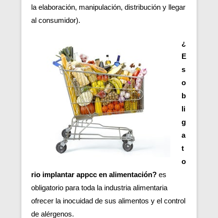
la elaboración, manipulación, distribución y llegar
al consumidor).
¿
E
s
o
b
li
g
a
t
o
rio implantar appcc en alimentación?
es
obligatorio para toda la industria alimentaria
ofrecer la inocuidad de sus alimentos y el control
de alérgenos.