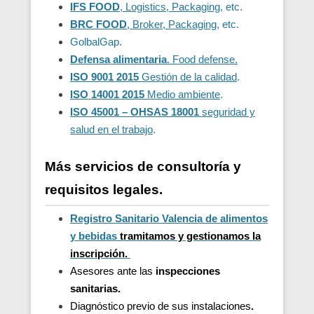
IFS FOOD
, Logistics, Packaging
, etc.
BRC FOOD
, Broker, Packaging
, etc.
GolbalGap.
Defensa alimentaria
. Food defense.
ISO 9001 2015
Gestión de la calidad
.
ISO 14001 2015
Medio ambiente
.
ISO 45001 – OHSAS 18001
seguridad y
salud en el trabajo
.
Más servicios de consultoría y
requisitos legales.
Registro Sanitario Valencia de alimentos
y bebidas
t
ramitamos y gestionamos la
inscripción.
Asesores ante las
inspecciones
sanitarias.
Diagnóstico previo de sus instalaciones
.