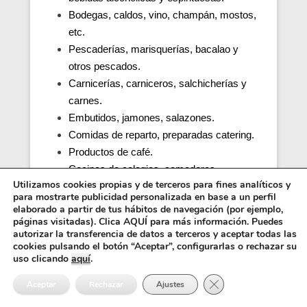
Bodegas, caldos, vino, champán, mostos,
etc.
Pescaderías, marisquerías, bacalao y
otros pescados.
Carnicerías, carniceros, salchicherías y
carnes.
Embutidos, jamones, salazones.
Comidas de reparto, preparadas catering.
Productos de café.
Cocinas de colegios, comedores
Utilizamos cookies propias y de terceros para fines analíticos y
escolares, guarderías, parvularios.
para mostrarte publicidad personalizada en base a un perfil
Cocinas y comedores de residencias de
elaborado a partir de tus hábitos de navegación (por ejemplo,
ancianos (tercera edad).
páginas visitadas). Clica AQUÍ para más información. Puedes
autorizar la transferencia de datos a terceros y aceptar todas las
Cocina, obrador y comedor de hospitales y
cookies pulsando el botón “Aceptar”, configurarlas o rechazar su
penitenciarias.
uso clicando
aquí
.
Distribuidores alimentos, transporte y
Cerrar el banner de 
Aceptar
Rechazar
Ajustes
distribución.
Inocuidad de una cocina e higiene.