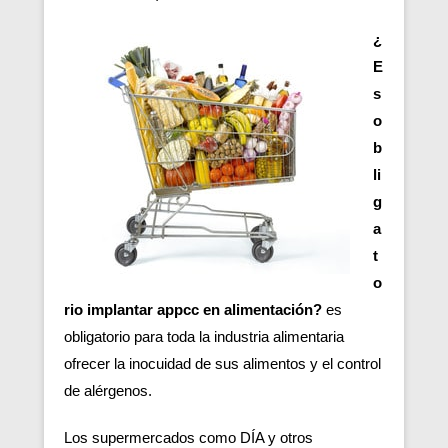
¿
E
s
o
b
li
g
a
t
o
rio implantar appcc en alimentación?
es
obligatorio para toda la industria alimentaria
ofrecer la inocuidad de sus alimentos y el control
de alérgenos.
Los supermercados como DÍA y otros