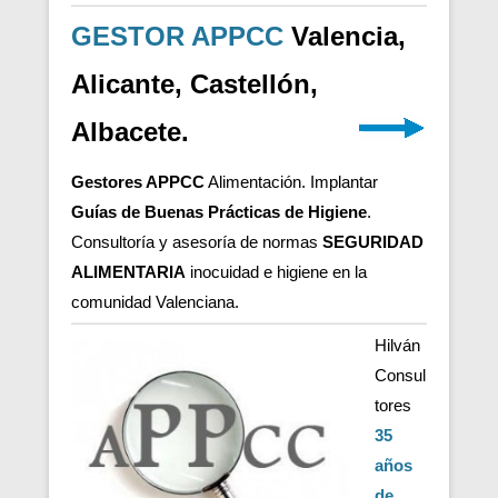
GESTOR APPCC
Valencia,
Alicante, Castellón,
Albacete.
Gestores APPCC
Alimentación. Implantar
Guías de Buenas Prácticas de Higiene
.
Consultoría y asesoría de normas
SEGURIDAD
ALIMENTARIA
inocuidad e higiene en la
comunidad Valenciana.
Hilván
Consul
tores
35
años
de