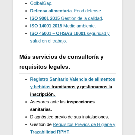
GolbalGap.
Defensa alimentaria
. Food defense.
ISO 9001 2015
Gestión de la calidad
.
ISO 14001 2015
Medio ambiente
.
ISO 45001 – OHSAS 18001
seguridad y
salud en el trabajo
.
Más servicios de consultoría y
requisitos legales.
Registro Sanitario Valencia de alimentos
y bebidas
t
ramitamos y gestionamos la
inscripción.
Asesores ante las
inspecciones
sanitarias.
Diagnóstico previo de sus instalaciones
.
Gestión de
Requisitos Previos de Higiene y
Trazabilidad
RPHT
.