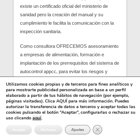
existe un certificado oficial del ministerio de
sanidad pero la creación del manual y su
cumplimiento le facilita la comunicación con la
inspección sanitaria.
Como consultora OFRECEMOS asesoramiento
a empresas de alimentación, formación e
implantación de los prerrequisitos del sistema de
autocontrol appcc, para evitar los riesgos y
peligros de una contaminación alimentaria,
Utilizamos cookies propias y de terceros para fines analíticos y
localizando en su empresa los pcc (puntos
para mostrarte publicidad personalizada en base a un perfil
elaborado a partir de tus hábitos de navegación (por ejemplo,
críticos) y obtener un servicio con una correcta
páginas visitadas). Clica AQUÍ para más información. Puedes
seguridad alimentaria.
autorizar la transferencia de datos a terceros y aceptar todas las
cookies pulsando el botón “Aceptar”, configurarlas o rechazar su
uso clicando
aquí
.
Entre los requisitos está el control y el análisis de
Cerrar el banner de 
cada punto crítico, junto con el registro sanitario,
Aceptar
Rechazar
Ajustes
es básico para que empiezen las empresas