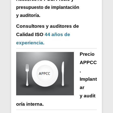
presupuesto de i
mplantación
y auditoría.
Consultores y auditores de
Calidad ISO
44 años de
experiencia.
Precio
APPCC
.
Implant
ar
y
audit
oría
interna
.