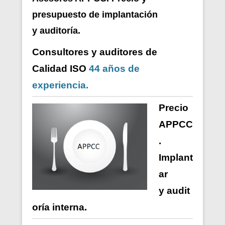
presupuesto de i
mplantación
y auditoría.
Consultores y auditores de
Calidad ISO
44 años de
experiencia.
Precio
APPCC
.
Implant
ar
y
audit
oría
interna
.