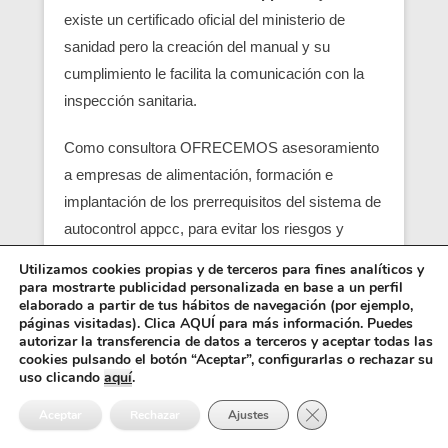
existe un certificado oficial del ministerio de
sanidad pero la creación del manual y su
cumplimiento le facilita la comunicación con la
inspección sanitaria.
Como consultora OFRECEMOS asesoramiento
a empresas de alimentación, formación e
implantación de los prerrequisitos del sistema de
autocontrol appcc, para evitar los riesgos y
peligros de una contaminación alimentaria,
Utilizamos cookies propias y de terceros para fines analíticos y
localizando en su empresa los pcc (puntos
para mostrarte publicidad personalizada en base a un perfil
elaborado a partir de tus hábitos de navegación (por ejemplo,
críticos) y obtener un servicio con una correcta
páginas visitadas). Clica AQUÍ para más información. Puedes
seguridad alimentaria.
autorizar la transferencia de datos a terceros y aceptar todas las
cookies pulsando el botón “Aceptar”, configurarlas o rechazar su
uso clicando
aquí
.
Entre los requisitos está el control y el análisis de
Cerrar el banner de 
cada punto crítico, junto con el registro sanitario,
Aceptar
Rechazar
Ajustes
es básico para que empiezen las empresas