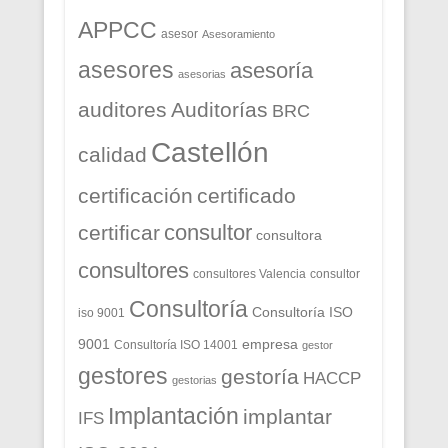
APPCC
asesor
Asesoramiento
asesores
asesoría
asesorias
auditores
Auditorías
BRC
Castellón
calidad
certificación
certificado
consultor
certificar
consultora
consultores
consultores Valencia
consultor
Consultoría
Consultoría ISO
iso 9001
9001
empresa
Consultoría ISO 14001
gestor
gestores
gestoría
HACCP
gestorias
Implantación
implantar
IFS