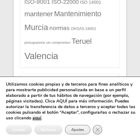
ISO-9001
ISO-22000
ISO 14001
Mantenimiento
mantener
Murcia
normas
OHSAS-18001
Teruel
presupuestos sin compromiso
Valencia
Servicios de Consultoria.
Utilizamos cookies propias y de terceros para fines analíticos y
para mostrarte publicidad personalizada en base a un perfil
#474 (sin título)
elaborado a partir de tus hábitos de navegación (por ejemplo,
páginas visitadas). Clica AQUÍ para más información. Puedes
ACTUALIZAR SOFTWARE SISTEMAS DE
autorizar la transferencia de datos a terceros y aceptar todas las
GESTIÓN. Renovar Versión. Mantenimiento
cookies pulsando el botón “Aceptar”, configurarlas o rechazar su
uso clicando
aquí
.
de Normas ISO, IFS, BRC, APPCC.
APPCC GUÍA ALIMENTACIÓN. Panadería,
Cerrar el banner de 
Aceptar
Rechazar
Ajustes
Carnicería, Pescadería, Hostelería,