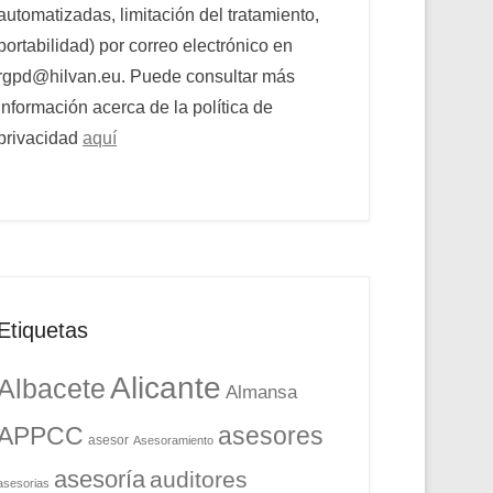
automatizadas, limitación del tratamiento,
portabilidad) por correo electrónico en
rgpd@hilvan.eu. Puede consultar más
información acerca de la política de
privacidad
aquí
Etiquetas
Alicante
Albacete
Almansa
APPCC
asesores
asesor
Asesoramiento
asesoría
auditores
asesorias