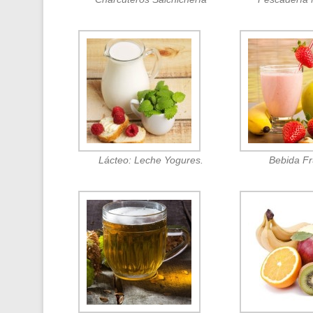
Lácteo: Leche Yogures.
Bebida F