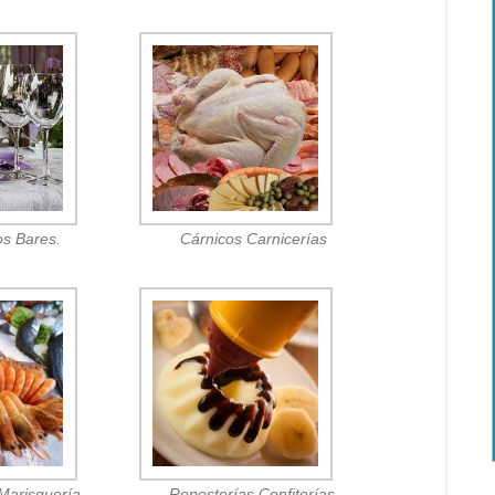
os Bares.
Cárnicos Carnicerías
Marisquería.
Reposterías Confiterías.