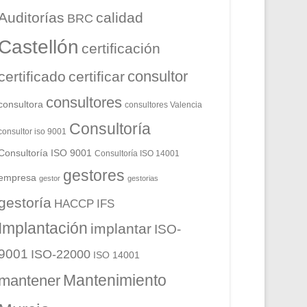
Auditorías
calidad
BRC
Castellón
certificación
consultor
certificado
certificar
consultores
consultora
consultores Valencia
Consultoría
consultor iso 9001
Consultoría ISO 9001
Consultoría ISO 14001
gestores
empresa
gestor
gestorias
gestoría
HACCP
IFS
Implantación
implantar
ISO-
9001
ISO-22000
ISO 14001
Mantenimiento
mantener