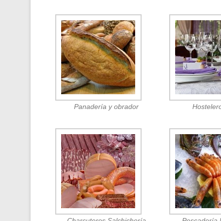
Panadería y obrador
Hosteler
Charcuteros Salchichería
Pescadería 