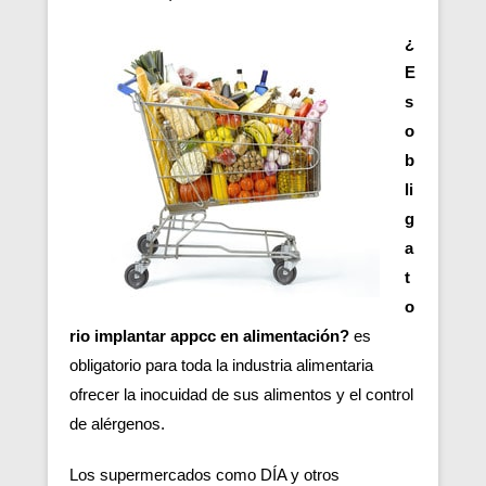
¿
E
s
o
b
li
g
a
t
o
rio implantar appcc en alimentación?
es
obligatorio para toda la industria alimentaria
ofrecer la inocuidad de sus alimentos y el control
de alérgenos.
Los supermercados como DÍA y otros