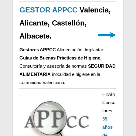
GESTOR APPCC
Valencia,
Alicante, Castellón,
Albacete.
Gestores APPCC
Alimentación. Implantar
Guías de Buenas Prácticas de Higiene
.
Consultoría y asesoría de normas
SEGURIDAD
ALIMENTARIA
inocuidad e higiene en la
comunidad Valenciana.
Hilván
Consul
tores
35
años
de