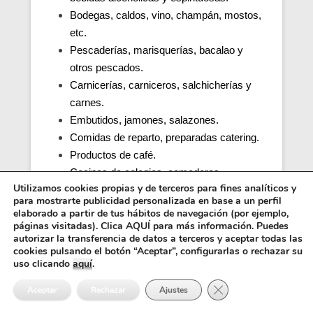
Bodegas, caldos, vino, champán, mostos,
etc.
Pescaderías, marisquerías, bacalao y
otros pescados.
Carnicerías, carniceros, salchicherías y
carnes.
Embutidos, jamones, salazones.
Comidas de reparto, preparadas catering.
Productos de café.
Cocinas de colegios, comedores
Utilizamos cookies propias y de terceros para fines analíticos y
escolares, guarderías, parvularios.
para mostrarte publicidad personalizada en base a un perfil
Cocinas y comedores de residencias de
elaborado a partir de tus hábitos de navegación (por ejemplo,
ancianos (tercera edad).
páginas visitadas). Clica AQUÍ para más información. Puedes
autorizar la transferencia de datos a terceros y aceptar todas las
Cocina, obrador y comedor de hospitales y
cookies pulsando el botón “Aceptar”, configurarlas o rechazar su
penitenciarias.
uso clicando
aquí
.
Distribuidores alimentos, transporte y
Cerrar el banner de 
Aceptar
Rechazar
Ajustes
distribución.
Inocuidad de una cocina e higiene.