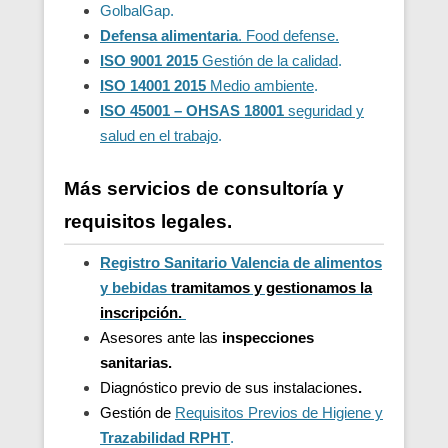
GolbalGap.
Defensa alimentaria
. Food defense.
ISO 9001 2015
Gestión de la calidad
.
ISO 14001 2015
Medio ambiente
.
ISO 45001 – OHSAS 18001
seguridad y
salud en el trabajo
.
Más servicios de consultoría y
requisitos legales.
Registro Sanitario Valencia de alimentos
y bebidas
t
ramitamos y gestionamos la
inscripción.
Asesores ante las
inspecciones
sanitarias.
Diagnóstico previo de sus instalaciones
.
Gestión de
Requisitos Previos de Higiene y
Trazabilidad
RPHT
.