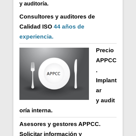
y auditoría.
Consultores y auditores de
Calidad ISO
44 años de
experiencia.
Precio
APPCC
.
Implant
ar
y
audit
oría
interna
.
Asesores y gestores APPCC.
Solicitar información y