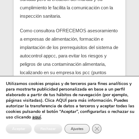
cumplimiento le facilita la comunicación con la
inspección sanitaria.
Como consultora OFRECEMOS asesoramiento
a empresas de alimentación, formación e
implantación de los prerrequisitos del sistema de
autocontrol appcc, para evitar los riesgos y
peligros de una contaminación alimentaria,
localizando en su empresa los pcc (puntos
críticos) y obtener un servicio con una correcta
Utilizamos cookies propias y de terceros para fines analíticos y
para mostrarte publicidad personalizada en base a un perfil
seguridad alimentaria.
elaborado a partir de tus hábitos de navegación (por ejemplo,
páginas visitadas). Clica AQUÍ para más información. Puedes
Entre los requisitos está el control y el análisis de
autorizar la transferencia de datos a terceros y aceptar todas las
cookies pulsando el botón “Aceptar”, configurarlas o rechazar su
cada punto crítico, junto con el registro sanitario,
uso clicando
aquí
.
es básico para que empiezen las empresas
Cerrar el banner de 
Aceptar
Rechazar
Ajustes
alimentarias (ejemplo una empresa de catering),
también se pide como requisito un control de