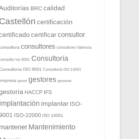
Auditorías
calidad
BRC
Castellón
certificación
consultor
certificado
certificar
consultores
consultora
consultores Valencia
Consultoría
consultor iso 9001
Consultoría ISO 9001
Consultoría ISO 14001
gestores
empresa
gestor
gestorias
gestoría
HACCP
IFS
Implantación
implantar
ISO-
9001
ISO-22000
ISO 14001
Mantenimiento
mantener