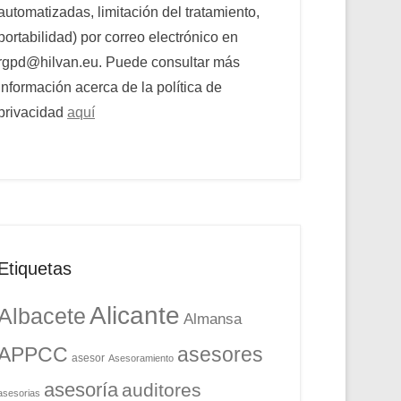
automatizadas, limitación del tratamiento,
portabilidad) por correo electrónico en
rgpd@hilvan.eu. Puede consultar más
información acerca de la política de
privacidad
aquí
Etiquetas
Alicante
Albacete
Almansa
APPCC
asesores
asesor
Asesoramiento
asesoría
auditores
asesorias