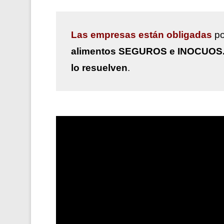
Las
empresas están obligadas
po
alimentos SEGUROS e INOCUOS
lo resuelven
.