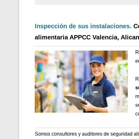
Inspección de sus instalaciones.
C
alimentaria APPCC Valencia, Alican
R
e
R
s
m
s
c
Somos consultores y auditores de seguridad al