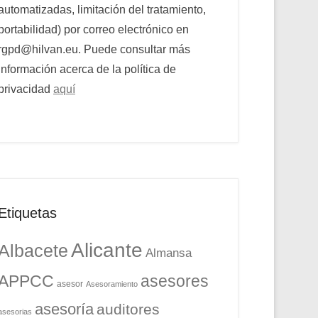
automatizadas, limitación del tratamiento,
portabilidad) por correo electrónico en
rgpd@hilvan.eu. Puede consultar más
información acerca de la política de
privacidad
aquí
Etiquetas
Alicante
Albacete
Almansa
APPCC
asesores
asesor
Asesoramiento
asesoría
auditores
asesorias