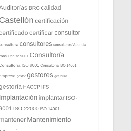
Auditorías
calidad
BRC
Castellón
certificación
consultor
certificado
certificar
consultores
consultora
consultores Valencia
Consultoría
consultor iso 9001
Consultoría ISO 9001
Consultoría ISO 14001
gestores
empresa
gestor
gestorias
gestoría
HACCP
IFS
Implantación
implantar
ISO-
9001
ISO-22000
ISO 14001
Mantenimiento
mantener