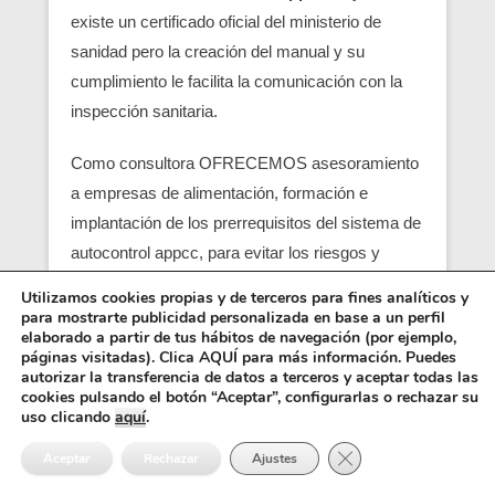
existe un certificado oficial del ministerio de
sanidad pero la creación del manual y su
cumplimiento le facilita la comunicación con la
inspección sanitaria.
Como consultora OFRECEMOS asesoramiento
a empresas de alimentación, formación e
implantación de los prerrequisitos del sistema de
autocontrol appcc, para evitar los riesgos y
peligros de una contaminación alimentaria,
Utilizamos cookies propias y de terceros para fines analíticos y
localizando en su empresa los pcc (puntos
para mostrarte publicidad personalizada en base a un perfil
elaborado a partir de tus hábitos de navegación (por ejemplo,
críticos) y obtener un servicio con una correcta
páginas visitadas). Clica AQUÍ para más información. Puedes
seguridad alimentaria.
autorizar la transferencia de datos a terceros y aceptar todas las
cookies pulsando el botón “Aceptar”, configurarlas o rechazar su
uso clicando
aquí
.
Entre los requisitos está el control y el análisis de
Cerrar el banner de 
cada punto crítico, junto con el registro sanitario,
Aceptar
Rechazar
Ajustes
es básico para que empiezen las empresas