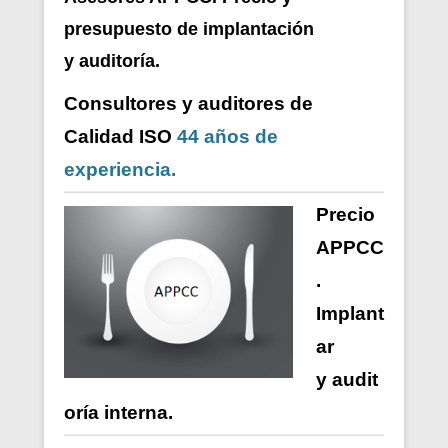
presupuesto de i
mplantación
y auditoría.
Consultores y auditores de
Calidad ISO
44 años de
experiencia.
Precio
APPCC
.
Implant
ar
y
audit
oría
interna
.