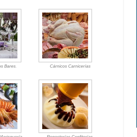
os Bares.
Cárnicos Carnicerías
Marisquería.
Reposterías Confiterías.