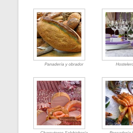
Panadería y obrador
Hosteler
Charcuteros Salchichería
Pescadería 