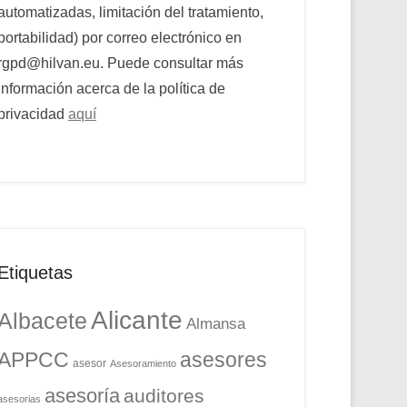
automatizadas, limitación del tratamiento,
portabilidad) por correo electrónico en
rgpd@hilvan.eu. Puede consultar más
información acerca de la política de
privacidad
aquí
Etiquetas
Alicante
Albacete
Almansa
APPCC
asesores
asesor
Asesoramiento
asesoría
auditores
asesorias