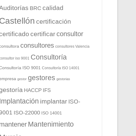
Auditorías
calidad
BRC
Castellón
certificación
consultor
certificado
certificar
consultores
consultora
consultores Valencia
Consultoría
consultor iso 9001
Consultoría ISO 9001
Consultoría ISO 14001
gestores
empresa
gestor
gestorias
gestoría
HACCP
IFS
Implantación
implantar
ISO-
9001
ISO-22000
ISO 14001
Mantenimiento
mantener