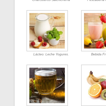
Lácteo: Leche Yogures.
Bebida F