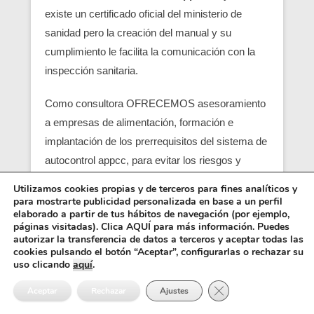
existe un certificado oficial del ministerio de
sanidad pero la creación del manual y su
cumplimiento le facilita la comunicación con la
inspección sanitaria.
Como consultora OFRECEMOS asesoramiento
a empresas de alimentación, formación e
implantación de los prerrequisitos del sistema de
autocontrol appcc, para evitar los riesgos y
peligros de una contaminación alimentaria,
Utilizamos cookies propias y de terceros para fines analíticos y
localizando en su empresa los pcc (puntos
para mostrarte publicidad personalizada en base a un perfil
elaborado a partir de tus hábitos de navegación (por ejemplo,
críticos) y obtener un servicio con una correcta
páginas visitadas). Clica AQUÍ para más información. Puedes
seguridad alimentaria.
autorizar la transferencia de datos a terceros y aceptar todas las
cookies pulsando el botón “Aceptar”, configurarlas o rechazar su
uso clicando
aquí
.
Entre los requisitos está el control y el análisis de
Cerrar el banner de 
cada punto crítico, junto con el registro sanitario,
Aceptar
Rechazar
Ajustes
es básico para que empiezen las empresas