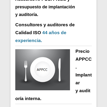
presupuesto de i
mplantación
y auditoría.
Consultores y auditores de
Calidad ISO
44 años de
experiencia.
Precio
APPCC
.
Implant
ar
y
audit
oría
interna
.