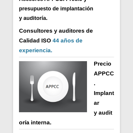
presupuesto de i
mplantación
y auditoría.
Consultores y auditores de
Calidad ISO
44 años de
experiencia.
Precio
APPCC
.
Implant
ar
y
audit
oría
interna
.