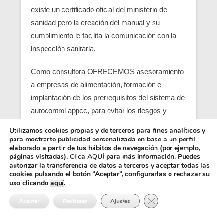
existe un certificado oficial del ministerio de
sanidad pero la creación del manual y su
cumplimiento le facilita la comunicación con la
inspección sanitaria.
Como consultora OFRECEMOS asesoramiento
a empresas de alimentación, formación e
implantación de los prerrequisitos del sistema de
autocontrol appcc, para evitar los riesgos y
peligros de una contaminación alimentaria,
Utilizamos cookies propias y de terceros para fines analíticos y
localizando en su empresa los pcc (puntos
para mostrarte publicidad personalizada en base a un perfil
elaborado a partir de tus hábitos de navegación (por ejemplo,
críticos) y obtener un servicio con una correcta
páginas visitadas). Clica AQUÍ para más información. Puedes
seguridad alimentaria.
autorizar la transferencia de datos a terceros y aceptar todas las
cookies pulsando el botón “Aceptar”, configurarlas o rechazar su
uso clicando
aquí
.
Entre los requisitos está el control y el análisis de
Cerrar el banner de 
cada punto crítico, junto con el registro sanitario,
Aceptar
Rechazar
Ajustes
es básico para que empiezen las empresas