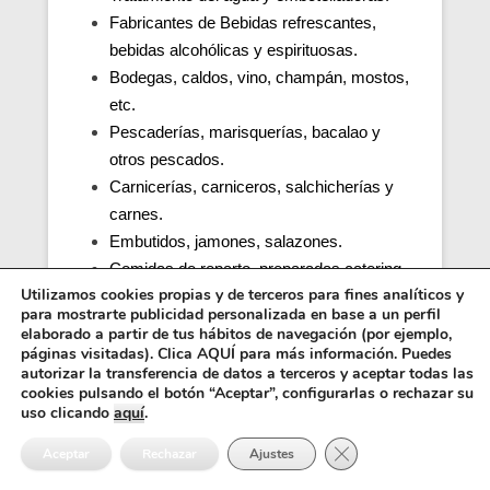
Fabricantes de Bebidas refrescantes,
bebidas alcohólicas y espirituosas.
Bodegas, caldos, vino, champán, mostos,
etc.
Pescaderías, marisquerías, bacalao y
otros pescados.
Carnicerías, carniceros, salchicherías y
carnes.
Embutidos, jamones, salazones.
Comidas de reparto, preparadas catering.
Utilizamos cookies propias y de terceros para fines analíticos y
Productos de café.
para mostrarte publicidad personalizada en base a un perfil
Cocinas de colegios, comedores
elaborado a partir de tus hábitos de navegación (por ejemplo,
escolares, guarderías, parvularios.
páginas visitadas). Clica AQUÍ para más información. Puedes
autorizar la transferencia de datos a terceros y aceptar todas las
Cocinas y comedores de residencias de
cookies pulsando el botón “Aceptar”, configurarlas o rechazar su
ancianos (tercera edad).
uso clicando
aquí
.
Cocina, obrador y comedor de hospitales y
Cerrar el banner de 
Aceptar
Rechazar
Ajustes
penitenciarias.
Distribuidores alimentos, transporte y