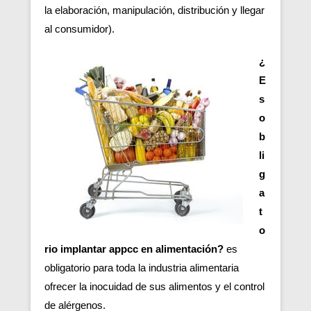
la elaboración, manipulación, distribución y llegar
al consumidor).
¿
E
s
o
b
li
g
a
t
o
rio implantar appcc en alimentación?
es
obligatorio para toda la industria alimentaria
ofrecer la inocuidad de sus alimentos y el control
de alérgenos.