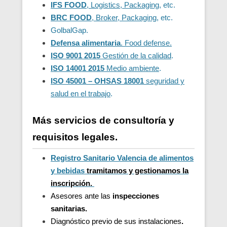
IFS FOOD
, Logistics, Packaging
, etc.
BRC FOOD
, Broker, Packaging
, etc.
GolbalGap.
Defensa alimentaria
. Food defense.
ISO 9001 2015
Gestión de la calidad
.
ISO 14001 2015
Medio ambiente
.
ISO 45001 – OHSAS 18001
seguridad y
salud en el trabajo
.
Más servicios de consultoría y
requisitos legales.
Registro Sanitario Valencia de alimentos
y bebidas
t
ramitamos y gestionamos la
inscripción.
Asesores ante las
inspecciones
sanitarias.
Diagnóstico previo de sus instalaciones
.