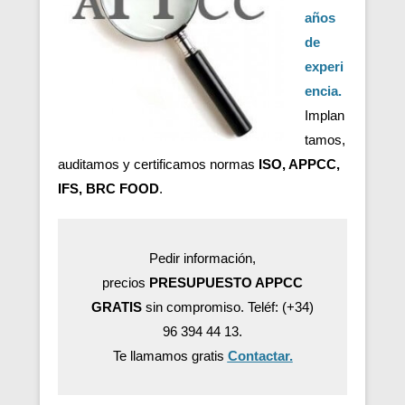
años
de
experi
encia.
Implan
tamos,
auditamos y certificamos normas
ISO, APPCC,
IFS, BRC FOOD
.
Pedir información,
precios
PRESUPUESTO APPCC
GRATIS
sin compromiso. Teléf: (+34)
96 394 44 13.
Te llamamos gratis
Contactar.