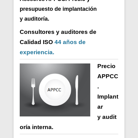
presupuesto de i
mplantación
y auditoría.
Consultores y auditores de
Calidad ISO
44 años de
experiencia.
Precio
APPCC
.
Implant
ar
y
audit
oría
interna
.