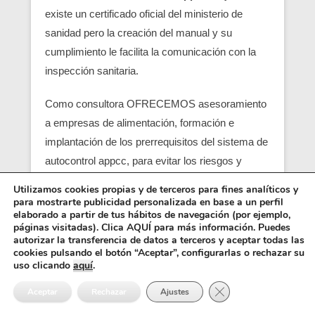
existe un certificado oficial del ministerio de
sanidad pero la creación del manual y su
cumplimiento le facilita la comunicación con la
inspección sanitaria.
Como consultora OFRECEMOS asesoramiento
a empresas de alimentación, formación e
implantación de los prerrequisitos del sistema de
autocontrol appcc, para evitar los riesgos y
peligros de una contaminación alimentaria,
Utilizamos cookies propias y de terceros para fines analíticos y
localizando en su empresa los pcc (puntos
para mostrarte publicidad personalizada en base a un perfil
elaborado a partir de tus hábitos de navegación (por ejemplo,
críticos) y obtener un servicio con una correcta
páginas visitadas). Clica AQUÍ para más información. Puedes
seguridad alimentaria.
autorizar la transferencia de datos a terceros y aceptar todas las
cookies pulsando el botón “Aceptar”, configurarlas o rechazar su
uso clicando
aquí
.
Entre los requisitos está el control y el análisis de
Cerrar el banner de 
cada punto crítico, junto con el registro sanitario,
Aceptar
Rechazar
Ajustes
es básico para que empiezen las empresas