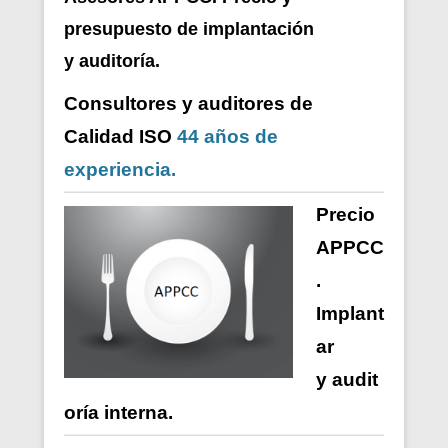
presupuesto de i
mplantación
y auditoría.
Consultores y auditores de
Calidad ISO
44 años de
experiencia.
Precio
APPCC
.
Implant
ar
y
audit
oría
interna
.