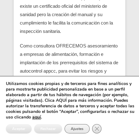
existe un certificado oficial del ministerio de
sanidad pero la creación del manual y su
cumplimiento le facilita la comunicación con la
inspección sanitaria.
Como consultora OFRECEMOS asesoramiento
a empresas de alimentación, formación e
implantación de los prerrequisitos del sistema de
autocontrol appcc, para evitar los riesgos y
peligros de una contaminación alimentaria,
Utilizamos cookies propias y de terceros para fines analíticos y
localizando en su empresa los pcc (puntos
para mostrarte publicidad personalizada en base a un perfil
elaborado a partir de tus hábitos de navegación (por ejemplo,
críticos) y obtener un servicio con una correcta
páginas visitadas). Clica AQUÍ para más información. Puedes
seguridad alimentaria.
autorizar la transferencia de datos a terceros y aceptar todas las
cookies pulsando el botón “Aceptar”, configurarlas o rechazar su
uso clicando
aquí
.
Entre los requisitos está el control y el análisis de
Cerrar el banner de 
cada punto crítico, junto con el registro sanitario,
Aceptar
Rechazar
Ajustes
es básico para que empiezen las empresas