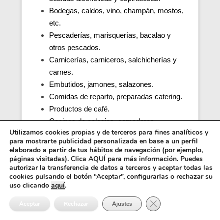
Bodegas, caldos, vino, champán, mostos,
etc.
Pescaderías, marisquerías, bacalao y
otros pescados.
Carnicerías, carniceros, salchicherías y
carnes.
Embutidos, jamones, salazones.
Comidas de reparto, preparadas catering.
Productos de café.
Cocinas de colegios, comedores
Utilizamos cookies propias y de terceros para fines analíticos y
escolares, guarderías, parvularios.
para mostrarte publicidad personalizada en base a un perfil
Cocinas y comedores de residencias de
elaborado a partir de tus hábitos de navegación (por ejemplo,
ancianos (tercera edad).
páginas visitadas). Clica AQUÍ para más información. Puedes
autorizar la transferencia de datos a terceros y aceptar todas las
Cocina, obrador y comedor de hospitales y
cookies pulsando el botón “Aceptar”, configurarlas o rechazar su
penitenciarias.
uso clicando
aquí
.
Distribuidores alimentos, transporte y
Cerrar el banner de 
Aceptar
Rechazar
Ajustes
distribución.
Inocuidad de una cocina e higiene.