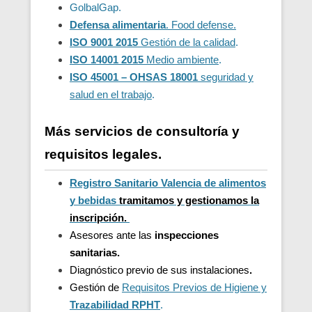
GolbalGap.
Defensa alimentaria
. Food defense.
ISO 9001 2015
Gestión de la calidad
.
ISO 14001 2015
Medio ambiente
.
ISO 45001 – OHSAS 18001
seguridad y
salud en el trabajo
.
Más servicios de consultoría y
requisitos legales.
Registro Sanitario Valencia de alimentos
y bebidas
t
ramitamos y gestionamos la
inscripción.
Asesores ante las
inspecciones
sanitarias.
Diagnóstico previo de sus instalaciones
.
Gestión de
Requisitos Previos de Higiene y
Trazabilidad
RPHT
.