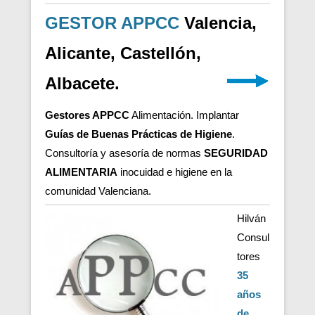
GESTOR APPCC
Valencia,
Alicante, Castellón,
Albacete.
Gestores APPCC
Alimentación. Implantar
Guías de Buenas Prácticas de Higiene
.
Consultoría y asesoría de normas
SEGURIDAD
ALIMENTARIA
inocuidad e higiene en la
comunidad Valenciana.
Hilván
Consul
tores
35
años
de