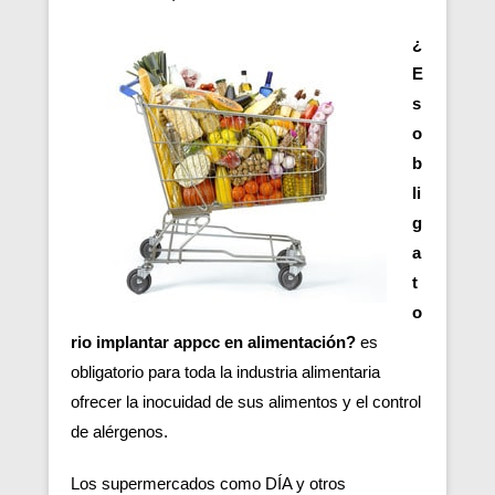
¿
E
s
o
b
li
g
a
t
o
rio implantar appcc en alimentación?
es
obligatorio para toda la industria alimentaria
ofrecer la inocuidad de sus alimentos y el control
de alérgenos.
Los supermercados como DÍA y otros