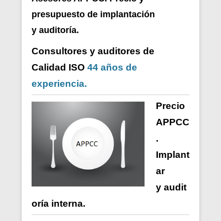
presupuesto de i
mplantación
y auditoría.
Consultores y auditores de
Calidad ISO
44 años de
experiencia.
Precio
APPCC
.
Implant
ar
y
audit
oría
interna
.