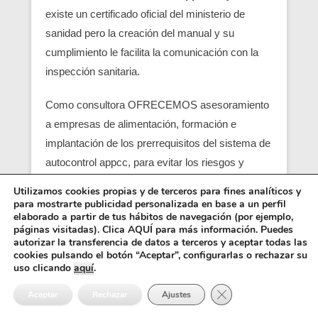
existe un certificado oficial del ministerio de
sanidad pero la creación del manual y su
cumplimiento le facilita la comunicación con la
inspección sanitaria.
Como consultora OFRECEMOS asesoramiento
a empresas de alimentación, formación e
implantación de los prerrequisitos del sistema de
autocontrol appcc, para evitar los riesgos y
peligros de una contaminación alimentaria,
Utilizamos cookies propias y de terceros para fines analíticos y
localizando en su empresa los pcc (puntos
para mostrarte publicidad personalizada en base a un perfil
elaborado a partir de tus hábitos de navegación (por ejemplo,
críticos) y obtener un servicio con una correcta
páginas visitadas). Clica AQUÍ para más información. Puedes
seguridad alimentaria.
autorizar la transferencia de datos a terceros y aceptar todas las
cookies pulsando el botón “Aceptar”, configurarlas o rechazar su
uso clicando
aquí
.
Entre los requisitos está el control y el análisis de
Cerrar el banner de 
cada punto crítico, junto con el registro sanitario,
Aceptar
Rechazar
Ajustes
es básico para que empiezen las empresas