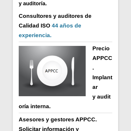
y auditoría.
Consultores y auditores de
Calidad ISO
44 años de
experiencia.
Precio
APPCC
.
Implant
ar
y
audit
oría
interna
.
Asesores y gestores APPCC.
Solicitar información y