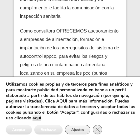
cumplimiento le facilita la comunicación con la
inspección sanitaria.
Como consultora OFRECEMOS asesoramiento
a empresas de alimentación, formación e
implantación de los prerrequisitos del sistema de
autocontrol appcc, para evitar los riesgos y
peligros de una contaminación alimentaria,
localizando en su empresa los pcc (puntos
críticos) y obtener un servicio con una correcta
Utilizamos cookies propias y de terceros para fines analíticos y
para mostrarte publicidad personalizada en base a un perfil
seguridad alimentaria.
elaborado a partir de tus hábitos de navegación (por ejemplo,
páginas visitadas). Clica AQUÍ para más información. Puedes
Entre los requisitos está el control y el análisis de
autorizar la transferencia de datos a terceros y aceptar todas las
cookies pulsando el botón “Aceptar”, configurarlas o rechazar su
cada punto crítico, junto con el registro sanitario,
uso clicando
aquí
.
es básico para que empiezen las empresas
Cerrar el banner de 
Aceptar
Rechazar
Ajustes
alimentarias (ejemplo una empresa de catering),
también se pide como requisito un control de