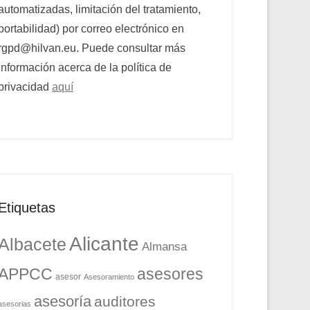
automatizadas, limitación del tratamiento,
portabilidad) por correo electrónico en
rgpd@hilvan.eu. Puede consultar más
información acerca de la política de
privacidad
aquí
Etiquetas
Alicante
Albacete
Almansa
APPCC
asesores
asesor
Asesoramiento
asesoría
auditores
asesorias