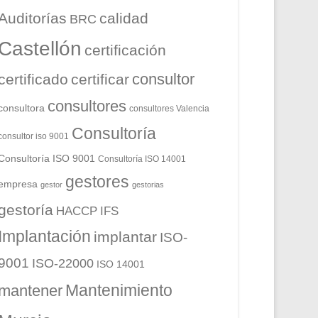
Auditorías
calidad
BRC
Castellón
certificación
consultor
certificado
certificar
consultores
consultora
consultores Valencia
Consultoría
consultor iso 9001
Consultoría ISO 9001
Consultoría ISO 14001
gestores
empresa
gestor
gestorias
gestoría
HACCP
IFS
Implantación
implantar
ISO-
9001
ISO-22000
ISO 14001
Mantenimiento
mantener