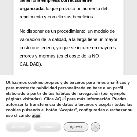
tienen una
empresa correctamente
organizada,
lo que provoca un aumento del
rendimiento y con ello sus beneficios.
No disponer de un procedimiento, un modelo de
valoración de la calidad, a la larga tiene un mayor
costo que tenerlo, ya que se incurre en mayores
errores y mermas (es el coste de la NO
CALIDAD).
Tener una empresa desorganizada y
Utilizamos cookies propias y de terceros para fines analíticos y
desactualizada, sin una metodología adecuada
para mostrarte publicidad personalizada en base a un perfil
elaborado a partir de tus hábitos de navegación (por ejemplo,
de trabajo, tiene un precio muy alto que pagarán
páginas visitadas). Clica AQUÍ para más información. Puedes
todos dentro de la organización.
autorizar la transferencia de datos a terceros y aceptar todas las
cookies pulsando el botón “Aceptar”, configurarlas o rechazar su
uso clicando
aquí
.
Nueva norma 2026 y 2027 y actual
Cerrar el banner de 
versión ISO 9001 versión 2015 e ISO
Aceptar
Rechazar
Ajustes
14001 2015.