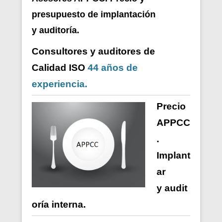
presupuesto de i
mplantación
y auditoría.
Consultores y auditores de
Calidad ISO
44 años de
experiencia.
Precio
APPCC
.
Implant
ar
y
audit
oría
interna
.