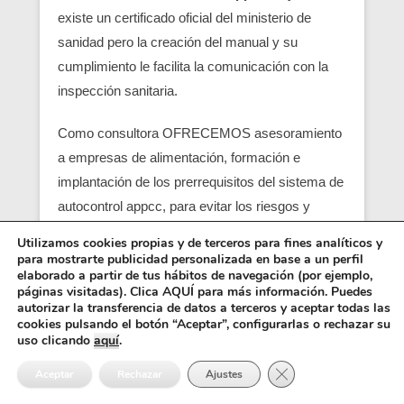
existe un certificado oficial del ministerio de
sanidad pero la creación del manual y su
cumplimiento le facilita la comunicación con la
inspección sanitaria.
Como consultora OFRECEMOS asesoramiento
a empresas de alimentación, formación e
implantación de los prerrequisitos del sistema de
autocontrol appcc, para evitar los riesgos y
peligros de una contaminación alimentaria,
Utilizamos cookies propias y de terceros para fines analíticos y
localizando en su empresa los pcc (puntos
para mostrarte publicidad personalizada en base a un perfil
elaborado a partir de tus hábitos de navegación (por ejemplo,
críticos) y obtener un servicio con una correcta
páginas visitadas). Clica AQUÍ para más información. Puedes
seguridad alimentaria.
autorizar la transferencia de datos a terceros y aceptar todas las
cookies pulsando el botón “Aceptar”, configurarlas o rechazar su
uso clicando
aquí
.
Entre los requisitos está el control y el análisis de
Cerrar el banner de 
cada punto crítico, junto con el registro sanitario,
Aceptar
Rechazar
Ajustes
es básico para que empiezen las empresas