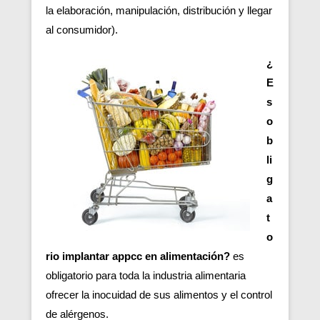
la elaboración, manipulación, distribución y llegar
al consumidor).
¿
E
s
o
b
li
g
a
t
o
rio implantar appcc en alimentación?
es
obligatorio para toda la industria alimentaria
ofrecer la inocuidad de sus alimentos y el control
de alérgenos.