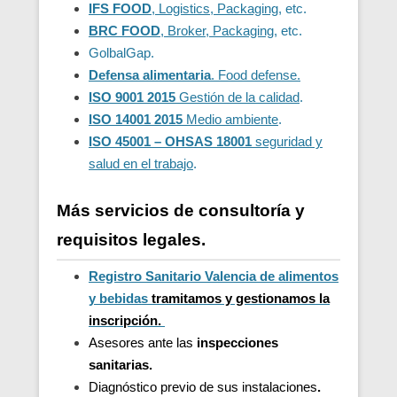
IFS FOOD
, Logistics, Packaging
, etc.
BRC FOOD
, Broker, Packaging
, etc.
GolbalGap.
Defensa alimentaria
. Food defense.
ISO 9001 2015
Gestión de la calidad
.
ISO 14001 2015
Medio ambiente
.
ISO 45001 – OHSAS 18001
seguridad y
salud en el trabajo
.
Más servicios de consultoría y
requisitos legales.
Registro Sanitario Valencia de alimentos
y bebidas
t
ramitamos y gestionamos la
inscripción.
Asesores ante las
inspecciones
sanitarias.
Diagnóstico previo de sus instalaciones
.