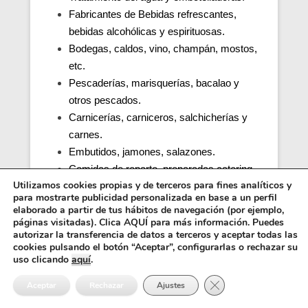
Fabricantes de Bebidas refrescantes,
bebidas alcohólicas y espirituosas.
Bodegas, caldos, vino, champán, mostos,
etc.
Pescaderías, marisquerías, bacalao y
otros pescados.
Carnicerías, carniceros, salchicherías y
carnes.
Embutidos, jamones, salazones.
Comidas de reparto, preparadas catering.
Utilizamos cookies propias y de terceros para fines analíticos y
Productos de café.
para mostrarte publicidad personalizada en base a un perfil
Cocinas de colegios, comedores
elaborado a partir de tus hábitos de navegación (por ejemplo,
escolares, guarderías, parvularios.
páginas visitadas). Clica AQUÍ para más información. Puedes
autorizar la transferencia de datos a terceros y aceptar todas las
Cocinas y comedores de residencias de
cookies pulsando el botón “Aceptar”, configurarlas o rechazar su
ancianos (tercera edad).
uso clicando
aquí
.
Cocina, obrador y comedor de hospitales y
Cerrar el banner de 
Aceptar
Rechazar
Ajustes
penitenciarias.
Distribuidores alimentos, transporte y