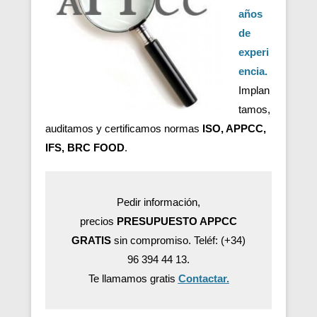
años
de
experi
encia.
Implan
tamos,
auditamos y certificamos normas
ISO, APPCC,
IFS, BRC FOOD
.
Pedir información,
precios
PRESUPUESTO APPCC
GRATIS
sin compromiso. Teléf: (+34)
96 394 44 13.
Te llamamos gratis
Contactar.