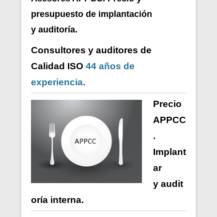
presupuesto de i
mplantación
y auditoría.
Consultores y auditores de
Calidad ISO
44 años de
experiencia.
Precio
APPCC
.
Implant
ar
y
audit
oría
interna
.