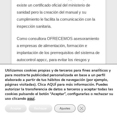
existe un certificado oficial del ministerio de
sanidad pero la creación del manual y su
cumplimiento le facilita la comunicación con la
inspección sanitaria.
Como consultora OFRECEMOS asesoramiento
a empresas de alimentación, formación e
implantación de los prerrequisitos del sistema de
autocontrol appcc, para evitar los riesgos y
peligros de una contaminación alimentaria,
Utilizamos cookies propias y de terceros para fines analíticos y
localizando en su empresa los pcc (puntos
para mostrarte publicidad personalizada en base a un perfil
elaborado a partir de tus hábitos de navegación (por ejemplo,
críticos) y obtener un servicio con una correcta
páginas visitadas). Clica AQUÍ para más información. Puedes
seguridad alimentaria.
autorizar la transferencia de datos a terceros y aceptar todas las
cookies pulsando el botón “Aceptar”, configurarlas o rechazar su
uso clicando
aquí
.
Entre los requisitos está el control y el análisis de
Cerrar el banner de 
cada punto crítico, junto con el registro sanitario,
Aceptar
Rechazar
Ajustes
es básico para que empiezen las empresas