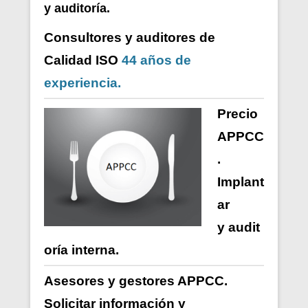
y auditoría.
Consultores y auditores de
Calidad ISO
44 años de
experiencia.
Precio
APPCC
.
Implant
ar
y
audit
oría
interna
.
Asesores y gestores APPCC.
Solicitar información y