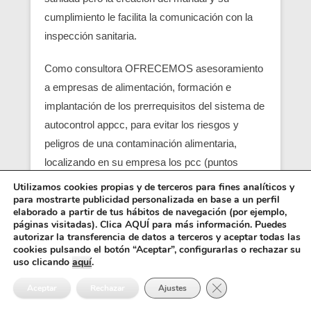
cumplimiento le facilita la comunicación con la
inspección sanitaria.
Como consultora OFRECEMOS asesoramiento
a empresas de alimentación, formación e
implantación de los prerrequisitos del sistema de
autocontrol appcc, para evitar los riesgos y
peligros de una contaminación alimentaria,
localizando en su empresa los pcc (puntos
críticos) y obtener un servicio con una correcta
Utilizamos cookies propias y de terceros para fines analíticos y
para mostrarte publicidad personalizada en base a un perfil
seguridad alimentaria.
elaborado a partir de tus hábitos de navegación (por ejemplo,
páginas visitadas). Clica AQUÍ para más información. Puedes
Entre los requisitos está el control y el análisis de
autorizar la transferencia de datos a terceros y aceptar todas las
cookies pulsando el botón “Aceptar”, configurarlas o rechazar su
cada punto crítico, junto con el registro sanitario,
uso clicando
aquí
.
es básico para que empiezen las empresas
Cerrar el banner de 
Aceptar
Rechazar
Ajustes
alimentarias (ejemplo una empresa de catering),
también se pide como requisito un control de