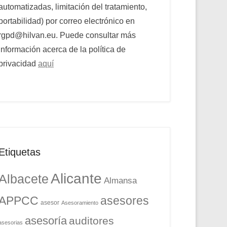
automatizadas, limitación del tratamiento,
portabilidad) por correo electrónico en
rgpd@hilvan.eu. Puede consultar más
información acerca de la política de
privacidad
aquí
Etiquetas
Alicante
Albacete
Almansa
APPCC
asesores
asesor
Asesoramiento
asesoría
auditores
asesorias