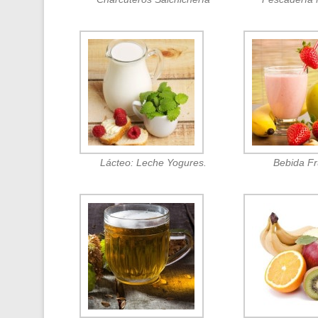
Lácteo: Leche Yogures.
Bebida F