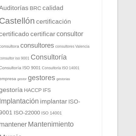
Auditorías
calidad
BRC
Castellón
certificación
consultor
certificado
certificar
consultores
consultora
consultores Valencia
Consultoría
consultor iso 9001
Consultoría ISO 9001
Consultoría ISO 14001
gestores
empresa
gestor
gestorias
gestoría
HACCP
IFS
Implantación
implantar
ISO-
9001
ISO-22000
ISO 14001
Mantenimiento
mantener