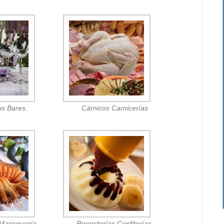
os Bares.
Cárnicos Carnicerías
Marisquería.
Reposterías Confiterías.