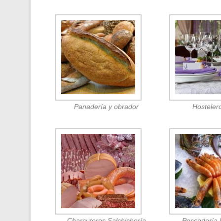
Panadería y obrador
Hosteler
Charcuteros Salchichería
Pescadería 