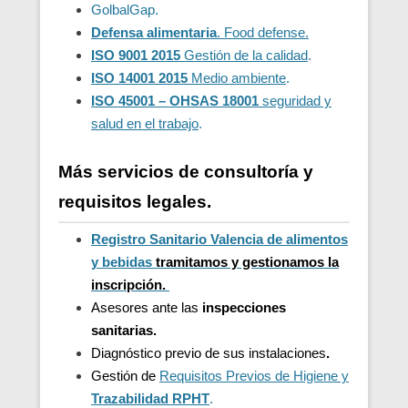
GolbalGap.
Defensa alimentaria
. Food defense.
ISO 9001 2015
Gestión de la calidad
.
ISO 14001 2015
Medio ambiente
.
ISO 45001 – OHSAS 18001
seguridad y
salud en el trabajo
.
Más servicios de consultoría y
requisitos legales.
Registro Sanitario Valencia de alimentos
y bebidas
t
ramitamos y gestionamos la
inscripción.
Asesores ante las
inspecciones
sanitarias.
Diagnóstico previo de sus instalaciones
.
Gestión de
Requisitos Previos de Higiene y
Trazabilidad
RPHT
.