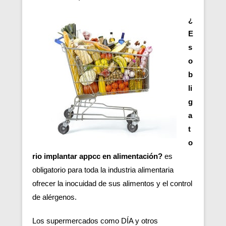
¿
E
s
o
b
li
g
a
t
o
rio implantar appcc en alimentación?
es
obligatorio para toda la industria alimentaria
ofrecer la inocuidad de sus alimentos y el control
de alérgenos.
Los supermercados como DÍA y otros