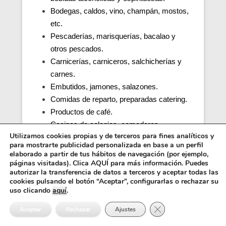
Bodegas, caldos, vino, champán, mostos,
etc.
Pescaderías, marisquerías, bacalao y
otros pescados.
Carnicerías, carniceros, salchicherías y
carnes.
Embutidos, jamones, salazones.
Comidas de reparto, preparadas catering.
Productos de café.
Cocinas de colegios, comedores
Utilizamos cookies propias y de terceros para fines analíticos y
escolares, guarderías, parvularios.
para mostrarte publicidad personalizada en base a un perfil
Cocinas y comedores de residencias de
elaborado a partir de tus hábitos de navegación (por ejemplo,
ancianos (tercera edad).
páginas visitadas). Clica AQUÍ para más información. Puedes
autorizar la transferencia de datos a terceros y aceptar todas las
Cocina, obrador y comedor de hospitales y
cookies pulsando el botón “Aceptar”, configurarlas o rechazar su
penitenciarias.
uso clicando
aquí
.
Distribuidores alimentos, transporte y
Cerrar el banner de 
Aceptar
Rechazar
Ajustes
distribución.
Inocuidad de una cocina e higiene.