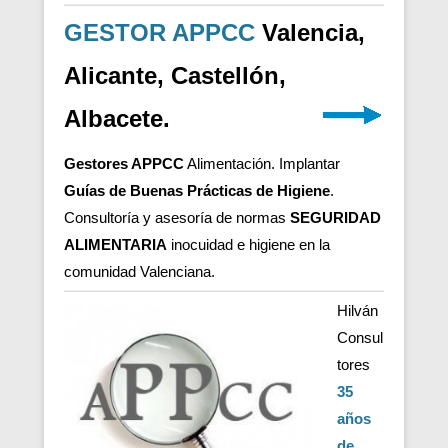
GESTOR APPCC
Valencia,
Alicante, Castellón,
Albacete.
Gestores APPCC
Alimentación. Implantar
Guías de Buenas Prácticas de Higiene
.
Consultoría y asesoría de normas
SEGURIDAD
ALIMENTARIA
inocuidad e higiene en la
comunidad Valenciana.
Hilván
Consul
tores
35
años
de