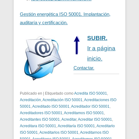
Gestión energética ISO 50001. Implantación,
auditaría y certificación.
SUBIR.
Ir a página
inicio.
Contactar.
Publicado en
|
Etiquetado como
Acredita ISO 50001
,
Acreditación
,
Acreditación ISO 50001
,
Acreditaciones ISO
50001
,
Acreditado ISO 50001
,
Acreditador ISO 50001
,
Acreditadores ISO 50001
,
Acreditamos ISO 50001
,
Acreditantes ISO 50001
,
Acreditar
,
Acreditar ISO 50001
,
Acreditara ISO 50001
,
Acreditaría ISO 50001
,
Acreditarlo
ISO 50001
,
Acreditarlos ISO 50001
,
Acreditarnos ISO
50001
,
Acreditarse ISO 50001
,
Acreditemos ISO 50001
,