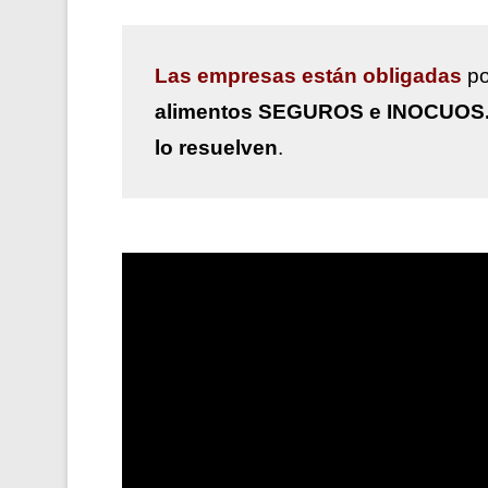
Las
empresas están obligadas
po
alimentos SEGUROS e INOCUOS
lo resuelven
.