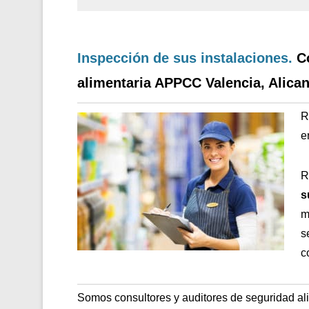
Inspección de sus instalaciones.
C
alimentaria APPCC Valencia, Alican
R
e
R
s
m
s
c
Somos consultores y auditores de seguridad al