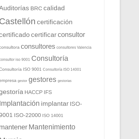
Auditorías
calidad
BRC
Castellón
certificación
consultor
certificado
certificar
consultores
consultora
consultores Valencia
Consultoría
consultor iso 9001
Consultoría ISO 9001
Consultoría ISO 14001
gestores
empresa
gestor
gestorias
gestoría
HACCP
IFS
Implantación
implantar
ISO-
9001
ISO-22000
ISO 14001
Mantenimiento
mantener