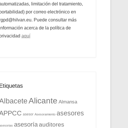
automatizadas, limitación del tratamiento,
portabilidad) por correo electrónico en
rgpd@hilvan.eu. Puede consultar más
información acerca de la política de
privacidad
aquí
Etiquetas
Alicante
Albacete
Almansa
APPCC
asesores
asesor
Asesoramiento
asesoría
auditores
asesorias