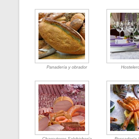
Panadería y obrador
Hosteler
Charcuteros Salchichería
Pescadería 