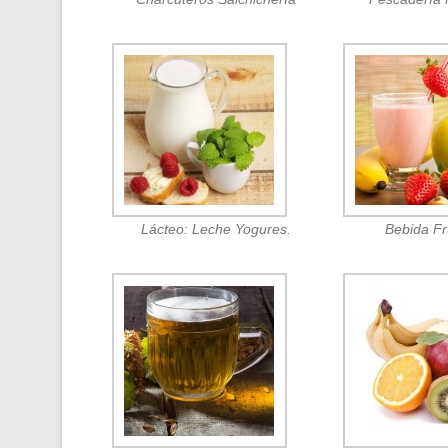
Lácteo: Leche Yogures.
Bebida F