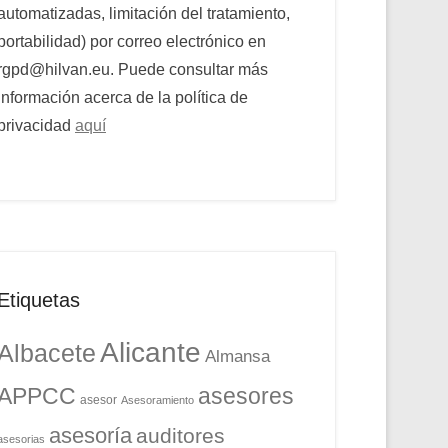
automatizadas, limitación del tratamiento,
portabilidad) por correo electrónico en
rgpd@hilvan.eu. Puede consultar más
información acerca de la política de
privacidad
aquí
Etiquetas
Alicante
Albacete
Almansa
APPCC
asesores
asesor
Asesoramiento
asesoría
auditores
asesorias