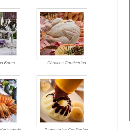
os Bares.
Cárnicos Carnicerías
Marisquería.
Reposterías Confiterías.