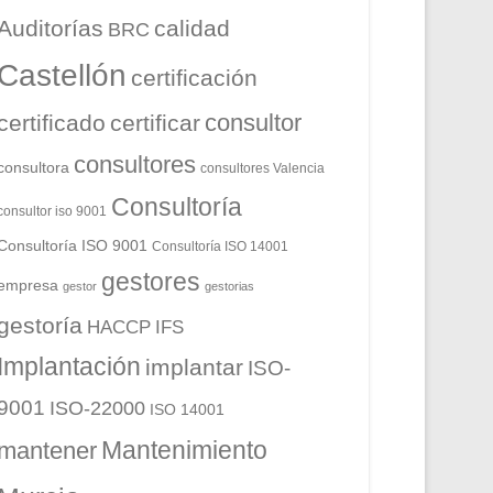
Auditorías
calidad
BRC
Castellón
certificación
consultor
certificado
certificar
consultores
consultora
consultores Valencia
Consultoría
consultor iso 9001
Consultoría ISO 9001
Consultoría ISO 14001
gestores
empresa
gestor
gestorias
gestoría
HACCP
IFS
Implantación
implantar
ISO-
9001
ISO-22000
ISO 14001
Mantenimiento
mantener