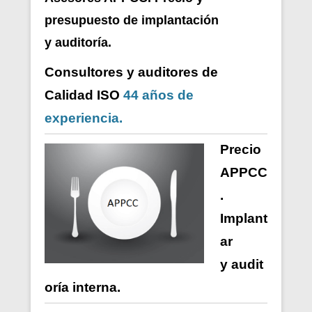
presupuesto de i
mplantación
y auditoría.
Consultores y auditores de
Calidad ISO
44 años de
experiencia.
Precio
APPCC
.
Implant
ar
y
audit
oría
interna
.