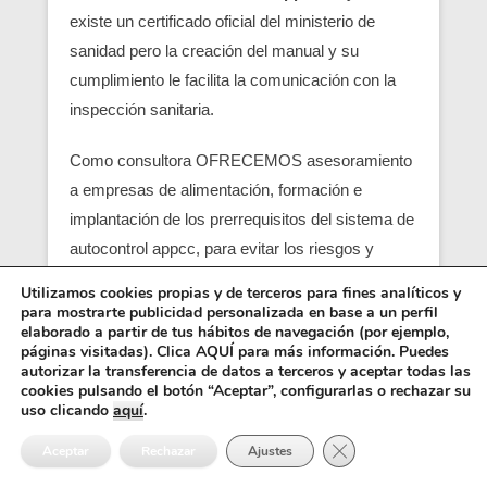
existe un certificado oficial del ministerio de
sanidad pero la creación del manual y su
cumplimiento le facilita la comunicación con la
inspección sanitaria.
Como consultora OFRECEMOS asesoramiento
a empresas de alimentación, formación e
implantación de los prerrequisitos del sistema de
autocontrol appcc, para evitar los riesgos y
peligros de una contaminación alimentaria,
Utilizamos cookies propias y de terceros para fines analíticos y
localizando en su empresa los pcc (puntos
para mostrarte publicidad personalizada en base a un perfil
elaborado a partir de tus hábitos de navegación (por ejemplo,
críticos) y obtener un servicio con una correcta
páginas visitadas). Clica AQUÍ para más información. Puedes
seguridad alimentaria.
autorizar la transferencia de datos a terceros y aceptar todas las
cookies pulsando el botón “Aceptar”, configurarlas o rechazar su
uso clicando
aquí
.
Entre los requisitos está el control y el análisis de
Cerrar el banner de 
cada punto crítico, junto con el registro sanitario,
Aceptar
Rechazar
Ajustes
es básico para que empiezen las empresas