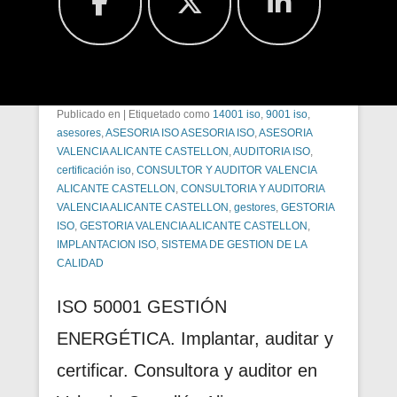
Publicado en
|
Etiquetado como
14001 iso
,
9001 iso
,
asesores
,
ASESORIA ISO ASESORIA ISO
,
ASESORIA
VALENCIA ALICANTE CASTELLON
,
AUDITORIA ISO
,
certificación iso
,
CONSULTOR Y AUDITOR VALENCIA
ALICANTE CASTELLON
,
CONSULTORIA Y AUDITORIA
VALENCIA ALICANTE CASTELLON
,
gestores
,
GESTORIA
ISO
,
GESTORIA VALENCIA ALICANTE CASTELLON
,
IMPLANTACION ISO
,
SISTEMA DE GESTION DE LA
CALIDAD
ISO 50001 GESTIÓN
ENERGÉTICA. Implantar, auditar y
certificar. Consultora y auditor en