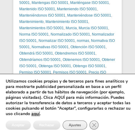
50001
,
Mantengas ISO 50001
,
Manténgase ISO 50001
,
Mantenido ISO 50001
,
Manteniendo ISO 50001
,
Manteniéndonos ISO 50001
,
Manteniéndose ISO 50001
,
Mantenimiento
,
Mantenimiento ISO 50001
,
Mantenimientos ISO 50001
,
Murcia
,
Murcia ISO 50001
,
Norma ISO 50001
,
Normalizado ISO 50001
,
Normalizador
ISO 50001
,
Normalizar ISO 50001
,
normas
,
Normativa ISO
50001
,
Normativas ISO 50001
,
Obtención ISO 50001
,
Obtendrá ISO 50001
,
Obtendremos ISO 50001
,
Obtendríamos ISO 50001
,
Obtenemos ISO 50001
,
Obtener
ISO 50001
,
Obtenga ISO 50001
,
Obtengo ISO 50001
,
Permiso ISO 50001
,
Permisos ISO 50001
,
Precio ISO
50001
,
Precios ISO 50001
,
Presupuestamos ISO 50001
,
Utilizamos cookies propias y de terceros para fines analíticos y
Presupuéstanos ISO 50001
,
Presupuestar ISO 50001
,
para mostrarte publicidad personalizada en base a un perfil
elaborado a partir de tus hábitos de navegación (por ejemplo,
Presupuestarnos ISO 50001
,
Presupueste ISO 50001
,
páginas visitadas). Clica AQUÍ para más información. Puedes
Presupuestemos ISO 50001
,
Presupuéstenos ISO 50001
,
autorizar la transferencia de datos a terceros y aceptar todas las
Presupuesto ISO 50001
,
Presupuesto sin compromiso ISO
cookies pulsando el botón “Aceptar”, configurarlas o rechazar su
50001
,
Presupuestos ISO 50001
,
Procedimiento ISO
uso clicando
aquí
.
50001
,
Procedimientos ISO 50001
,
Registrador ISO
50001
,
Registradores ISO 50001
,
Registramos ISO 50001
,
Cerrar el banner de 
Aceptar
Rechazar
Ajustes
Registrar ISO 50001
,
Registrara ISO 50001
,
Registraría