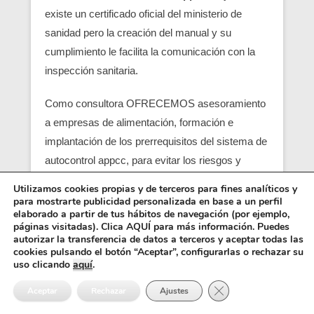
existe un certificado oficial del ministerio de
sanidad pero la creación del manual y su
cumplimiento le facilita la comunicación con la
inspección sanitaria.
Como consultora OFRECEMOS asesoramiento
a empresas de alimentación, formación e
implantación de los prerrequisitos del sistema de
autocontrol appcc, para evitar los riesgos y
peligros de una contaminación alimentaria,
Utilizamos cookies propias y de terceros para fines analíticos y
localizando en su empresa los pcc (puntos
para mostrarte publicidad personalizada en base a un perfil
elaborado a partir de tus hábitos de navegación (por ejemplo,
críticos) y obtener un servicio con una correcta
páginas visitadas). Clica AQUÍ para más información. Puedes
seguridad alimentaria.
autorizar la transferencia de datos a terceros y aceptar todas las
cookies pulsando el botón “Aceptar”, configurarlas o rechazar su
uso clicando
aquí
.
Entre los requisitos está el control y el análisis de
Cerrar el banner de 
cada punto crítico, junto con el registro sanitario,
Aceptar
Rechazar
Ajustes
es básico para que empiezen las empresas