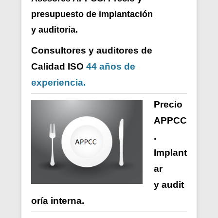
presupuesto de i
mplantación
y auditoría.
Consultores y auditores de
Calidad ISO
44 años de
experiencia.
Precio
APPCC
.
Implant
ar
y
audit
oría
interna
.