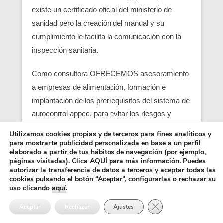
existe un certificado oficial del ministerio de
sanidad pero la creación del manual y su
cumplimiento le facilita la comunicación con la
inspección sanitaria.
Como consultora OFRECEMOS asesoramiento
a empresas de alimentación, formación e
implantación de los prerrequisitos del sistema de
autocontrol appcc, para evitar los riesgos y
peligros de una contaminación alimentaria,
Utilizamos cookies propias y de terceros para fines analíticos y
localizando en su empresa los pcc (puntos
para mostrarte publicidad personalizada en base a un perfil
elaborado a partir de tus hábitos de navegación (por ejemplo,
críticos) y obtener un servicio con una correcta
páginas visitadas). Clica AQUÍ para más información. Puedes
seguridad alimentaria.
autorizar la transferencia de datos a terceros y aceptar todas las
cookies pulsando el botón “Aceptar”, configurarlas o rechazar su
uso clicando
aquí
.
Entre los requisitos está el control y el análisis de
Cerrar el banner de 
cada punto crítico, junto con el registro sanitario,
Aceptar
Rechazar
Ajustes
es básico para que empiezen las empresas