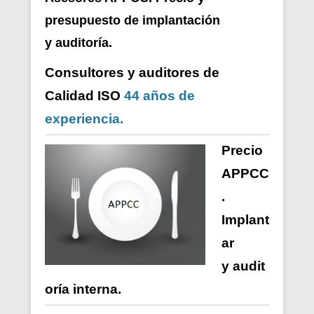
presupuesto de i
mplantación
y auditoría.
Consultores y auditores de
Calidad ISO
44 años de
experiencia.
Precio
APPCC
.
Implant
ar
y
audit
oría
interna
.